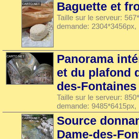
Baguette et f
Taille sur le serveur: 567
demande: 2304*3456px,
Panorama inté
et du plafond
des-Fontaines
Taille sur le serveur: 850
demande: 9485*6415px,
Source donnan
Dame-des-Fon