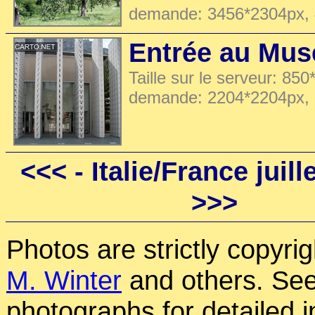
demande: 3456*2304px,
Entrée au Mus
Taille sur le serveur: 850
demande: 2204*2204px,
<<<
- Italie/France juill
>>>
Photos are strictly copyri
M. Winter
and others. See
photographs for detailed 