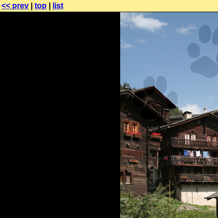
<< prev
|
top
|
list