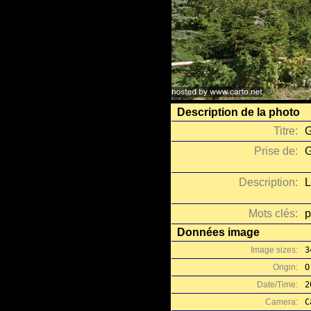
Description de la photo
Titre:
G
Prise de:
G
Description:
L
Mots clés:
p
Données image
Image sizes:
3
Origin:
O
Date/Time:
2
Camera:
C