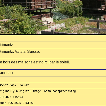
rimentz
rimentz, Valais, Suisse.
e bois des maisons est noirci par le soleil.
anneau
456*2304px, 3466kb
riginally a digital image, with postprocessing
0110826-115503
anon EOS 350D DIGITAL