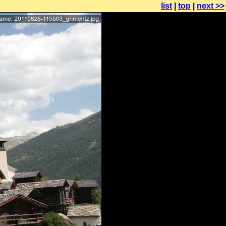
list
|
top
|
next >>