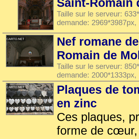
Saint-Romain 
Taille sur le serveur: 633
demande: 2969*3987px,
Nef romane de 
Romain de Mo
Taille sur le serveur: 850
demande: 2000*1333px,
Plaques de to
en zinc
Ces plaques, p
forme de cœur,