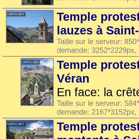
Temple protest
lauzes à Saint
Taille sur le serveur: 850
demande: 3252*2229px,
Temple protest
Véran
En face: la crê
Taille sur le serveur: 584
demande: 2167*3152px,
Temple protest