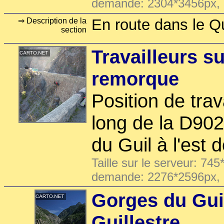
demande: 2304*3456px,
En route dans le Q
⇒ Description de la
section
Travailleurs 
remorque
Position de trava
long de la D90
du Guil à l'est d
Taille sur le serveur: 745
demande: 2276*2596px,
Gorges du Guil
Guillestre