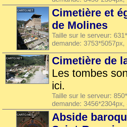
Cimetière et é
de Molines
Taille sur le serveur: 631
demande: 3753*5057px,
Cimetière de l
Les tombes son
ici.
Taille sur le serveur: 850
demande: 3456*2304px,
Abside baroqui