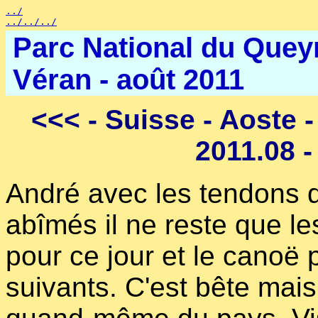
../
../../../
Parc National du Queyr
Véran - août 2011
<<<
- Suisse - Aoste -
2011.08 
André avec les tendons de
abîmés il ne reste que les
pour ce jour et le canoë 
suivants. C'est bête mai