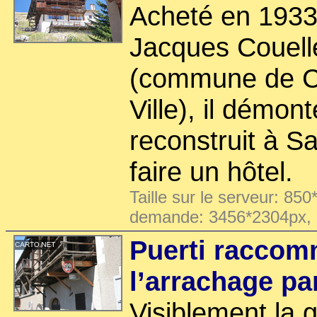
Acheté en 1933 
Jacques Couell
(commune de Ch
Ville), il démont
reconstruit à S
faire un hôtel.
Taille sur le serveur: 850
demande: 3456*2304px,
Puerti raccom
l’arrachage p
Visiblement la ga