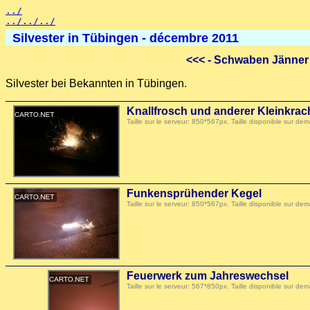
../
../../../
Silvester in Tübingen - décembre 2011
<<<
- Schwaben Jänner
Silvester bei Bekannten in Tübingen.
Knallfrosch und anderer Kleinkra
Taille sur le serveur: 850*567px. Taille disponible sur
Funkensprühender Kegel
Taille sur le serveur: 850*567px. Taille disponible sur
Feuerwerk zum Jahreswechsel
Taille sur le serveur: 567*850px. Taille disponible sur