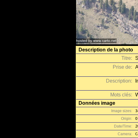
Description de la photo
Titre:
S
Prise de:
A
Description:
I
Mots clés:
W
Données image
Image sizes:
3
Origin:
O
Date/Time:
2
Camera:
C