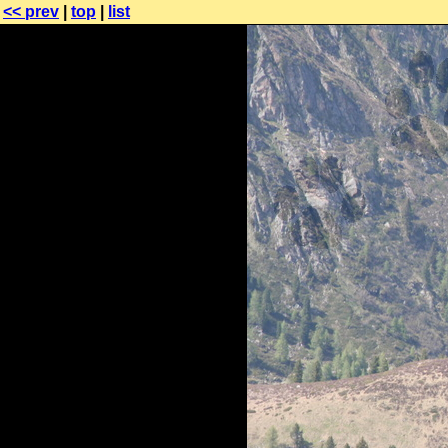
<< prev
|
top
|
list