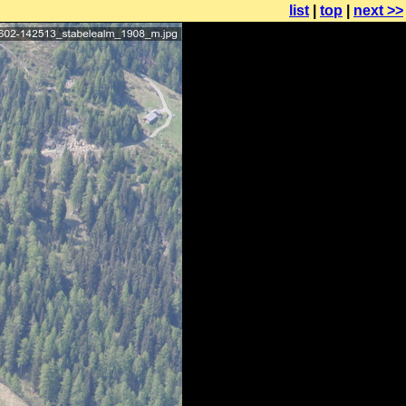
list
|
top
|
next >>