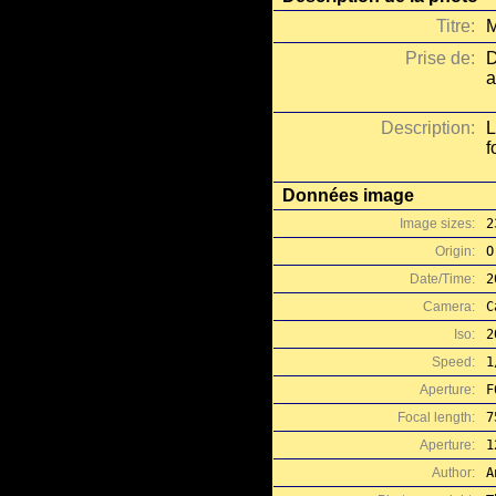
Titre:
M
Prise de:
D
a
Description:
L
f
Données image
Image sizes:
2
Origin:
O
Date/Time:
2
Camera:
C
Iso:
2
Speed:
1
Aperture:
F
Focal length:
7
Aperture:
1
Author:
A