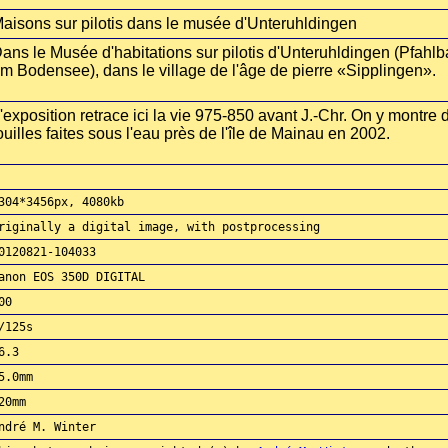
aisons sur pilotis dans le musée d'Unteruhldingen
ans le Musée d'habitations sur pilotis d'Unteruhldingen (Pfa
m Bodensee), dans le village de l'âge de pierre «Sipplingen».
'exposition retrace ici la vie 975-850 avant J.-Chr. On y montre
ouilles faites sous l'eau près de l'île de Mainau en 2002.
304*3456px, 4080kb
riginally a digital image, with postprocessing
0120821-104033
anon EOS 350D DIGITAL
00
/125s
6.3
5.0mm
20mm
ndré M. Winter