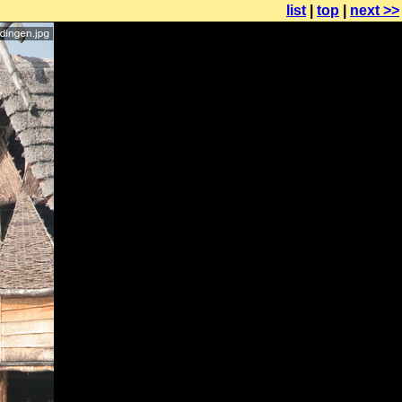
list
|
top
|
next >>