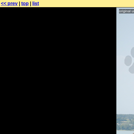
<< prev
|
top
|
list