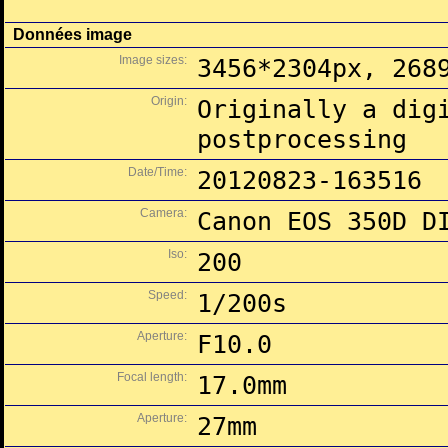
Données image
Image sizes:
3456*2304px, 268
Origin:
Originally a dig
postprocessing
Date/Time:
20120823-163516
Camera:
Canon EOS 350D D
Iso:
200
Speed:
1/200s
Aperture:
F10.0
Focal length:
17.0mm
Aperture:
27mm