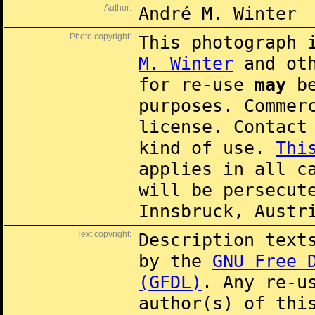
Author:
André M. Winter
Photo copyright:
This photograph 
M. Winter
and oth
for re-use
may
be
purposes. Commer
license. Contac
kind of use.
Thi
applies in all c
will be persecut
Innsbruck, Austr
Text copyright:
Description text
by the
GNU Free 
(GFDL)
. Any re-u
author(s) of thi