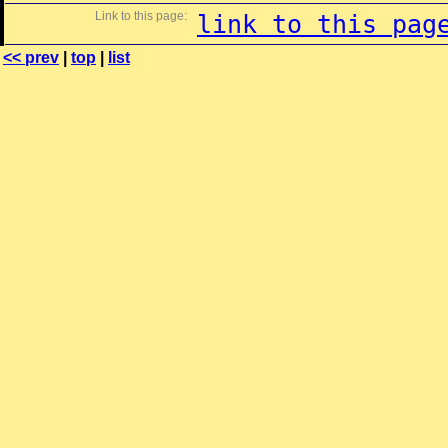
Link to this page:
link to this pag
<< prev
|
top
|
list