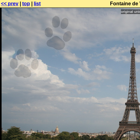
<< prev
|
top
|
list
Fontaine de V