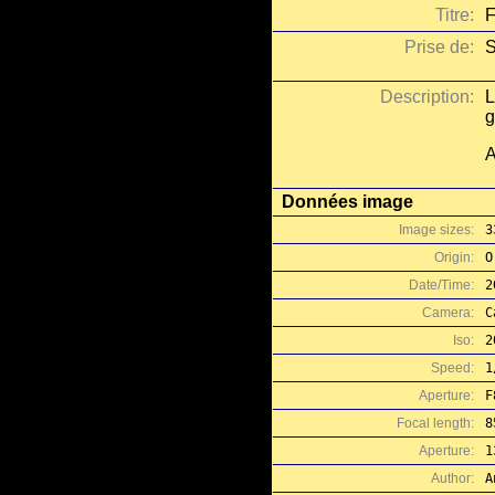
Titre:
F
Prise de:
S
Description:
L
g
A
Données image
Image sizes:
3
Origin:
O
Date/Time:
2
Camera:
C
Iso:
2
Speed:
1
Aperture:
F
Focal length:
8
Aperture:
1
Author:
A