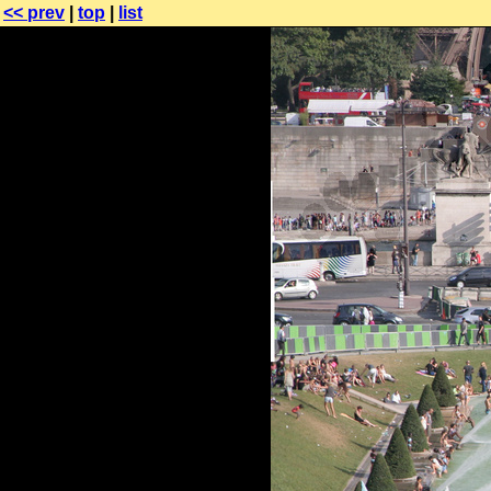
<< prev
|
top
|
list