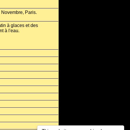
1 Novembre, Paris.
atin à glaces et des
nt à l'eau.