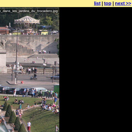
list
|
top
|
next >>