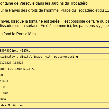
ontaine de Varsovie dans les Jardins du Trocadéro
ur le Parvis des droits de l'homme, Place du Trocadéro et du 1
'hiver, lorsque la fontaine est gelée, il est possible de faire du p
lissades sur la surface. En été, comme ici, les parisiens s'y jette
u fond le Pont d'Iéna.
389*3351px, 4125kb
riginally a digital image, with postprocessing
0120823-163528
anon EOS 350D DIGITAL
00
/160s
8.0
5.0mm
36mm
ndré M. Winter