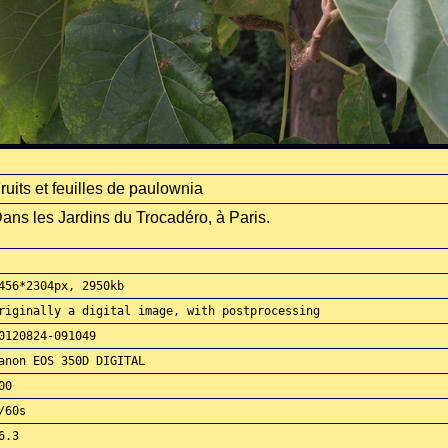
ruits et feuilles de paulownia
ans les Jardins du Trocadéro, à Paris.
456*2304px, 2950kb
riginally a digital image, with postprocessing
0120824-091049
anon EOS 350D DIGITAL
00
/60s
6.3