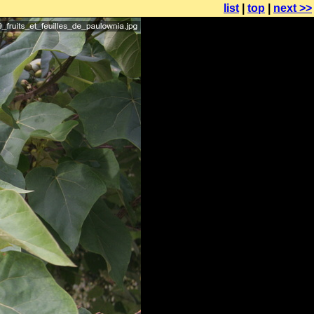
list
|
top
|
next >>