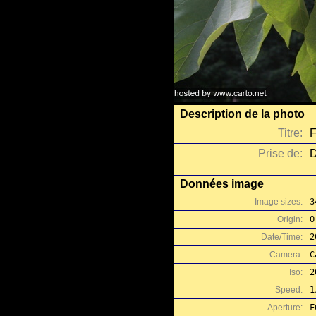
Description de la photo
Titre:
F
Prise de:
D
Données image
Image sizes:
3
Origin:
O
Date/Time:
2
Camera:
C
Iso:
2
Speed:
1
Aperture:
F