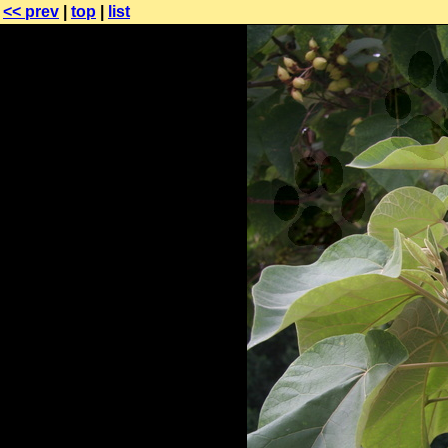
<< prev
|
top
|
list