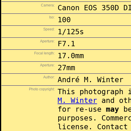
Camera:
Canon EOS 350D D
Iso:
100
Speed:
1/125s
Aperture:
F7.1
Focal length:
17.0mm
Aperture:
27mm
Author:
André M. Winter
Photo copyright:
This photograph 
M. Winter
and oth
for re-use
may
be
purposes. Commer
license. Contac