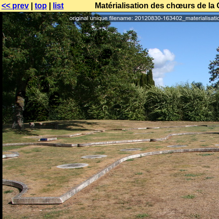
<< prev
|
top
|
list
Matérialisation des chœurs de la 