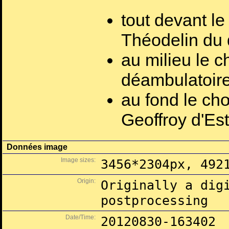
tout devant l
Théodelin du 
au milieu le 
déambulatoire
au fond le c
Geoffroy d'Est
Données image
Image sizes:
3456*2304px, 492
Origin:
Originally a dig
postprocessing
Date/Time:
20120830-163402