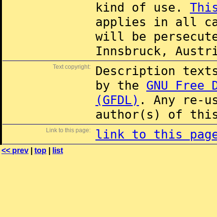
kind of use.
Thi
applies in all c
will be persecut
Innsbruck, Austr
Text copyright:
Description text
by the
GNU Free 
(GFDL)
. Any re-u
author(s) of thi
Link to this page:
link to this pag
<< prev
|
top
|
list