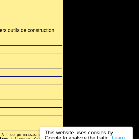
vers outils de construction
This website uses cookies by
 A free permissions for re-
Google to analyze the trafic.
Learn