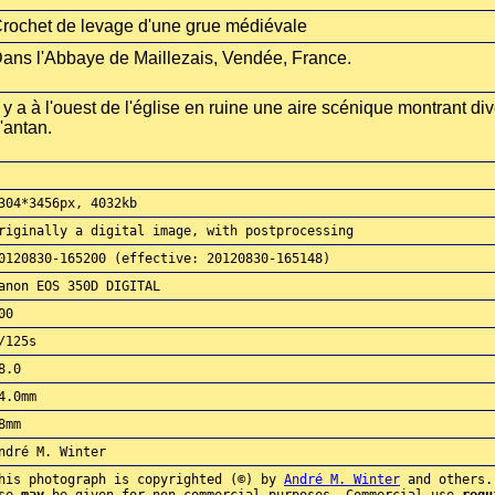
rochet de levage d'une grue médiévale
ans l'Abbaye de Maillezais, Vendée, France.
l y a à l'ouest de l'église en ruine une aire scénique montrant di
'antan.
304*3456px, 4032kb
riginally a digital image, with postprocessing
0120830-165200 (effective: 20120830-165148)
anon EOS 350D DIGITAL
00
/125s
8.0
4.0mm
8mm
ndré M. Winter
his photograph is copyrighted (©) by
André M. Winter
and others.