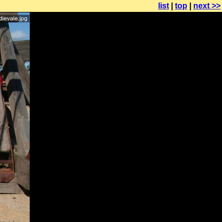
list
|
top
|
next >>