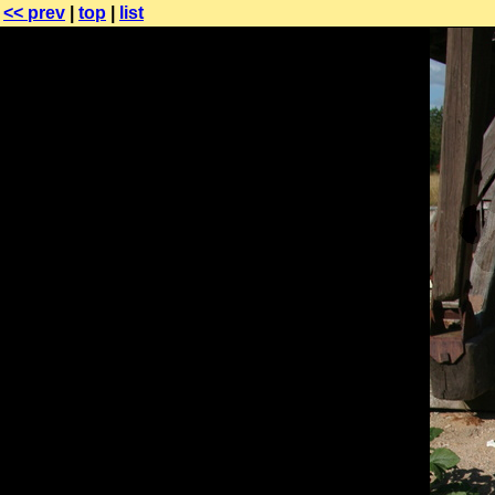
<< prev
|
top
|
list