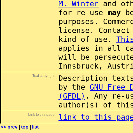
M. Winter
and oth
for re-use
may
be
purposes. Commer
license. Contac
kind of use.
Thi
applies in all c
will be persecut
Innsbruck, Austr
Text copyright:
Description text
by the
GNU Free 
(GFDL)
. Any re-u
author(s) of thi
Link to this page:
link to this pag
<< prev
|
top
|
list