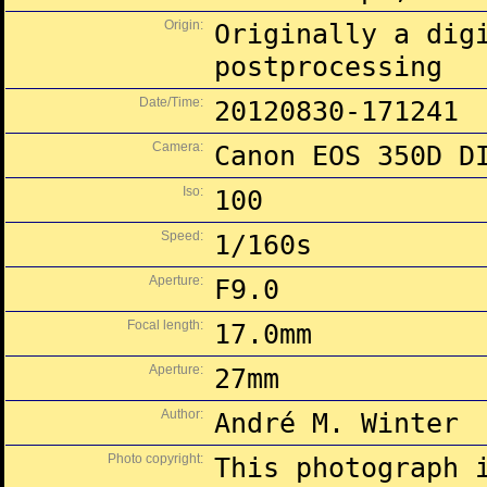
Origin:
Originally a dig
postprocessing
Date/Time:
20120830-171241
Camera:
Canon EOS 350D D
Iso:
100
Speed:
1/160s
Aperture:
F9.0
Focal length:
17.0mm
Aperture:
27mm
Author:
André M. Winter
Photo copyright:
This photograph 