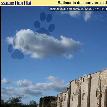
<< prev
|
top
|
list
Bâtiments des convers et de