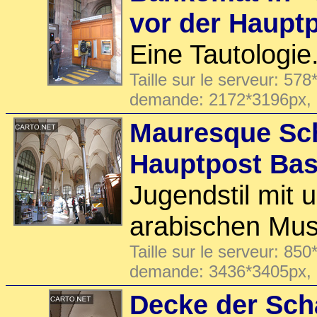
vor der Haupt
Eine Tautologie.
Taille sur le serveur: 578
demande: 2172*3196px,
Mauresque Sch
Hauptpost Bas
Jugendstil mit
arabischen Mus
Taille sur le serveur: 850
demande: 3436*3405px,
Decke der Scha