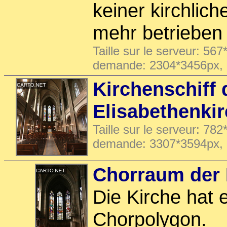
keiner kirchlic
mehr betrieben 
Taille sur le serveur: 567
demande: 2304*3456px,
Kirchenschiff 
Elisabethenki
Taille sur le serveur: 782
demande: 3307*3594px,
Chorraum der 
Die Kirche hat e
Chorpolygon.