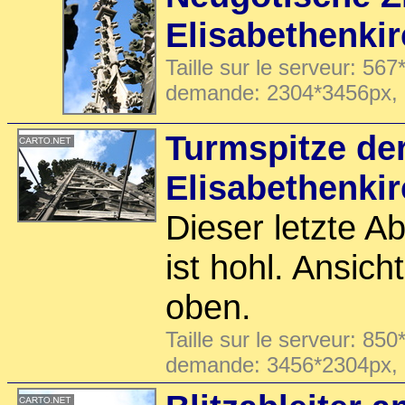
Elisabethenki
Taille sur le serveur: 567
demande: 2304*3456px,
Turmspitze de
Elisabethenki
Dieser letzte A
ist hohl. Ansic
oben.
Taille sur le serveur: 850
demande: 3456*2304px,