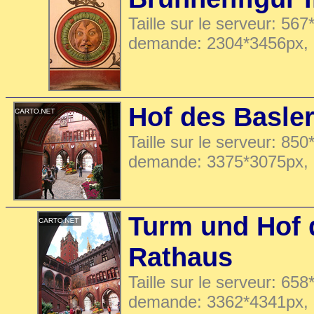
Taille sur le serveur: 567
demande: 2304*3456px,
Hof des Basle
Taille sur le serveur: 850
demande: 3375*3075px,
Turm und Hof 
Rathaus
Taille sur le serveur: 658
demande: 3362*4341px,