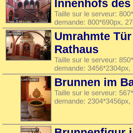
Innenhofs des
Taille sur le serveur: 800
demande: 800*690px, 2
Umrahmte Tür 
Rathaus
Taille sur le serveur: 850
demande: 3456*2304px,
Brunnen im Ba
Taille sur le serveur: 567
demande: 2304*3456px,
Brunnenfigur 