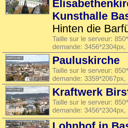
Elisabethenkir
Kunsthalle Ba
Hinten die Barf
Taille sur le serveur: 850
demande: 3456*2304px,
Pauluskirche
Taille sur le serveur: 850
demande: 3359*2067px,
Kraftwerk Bir
Taille sur le serveur: 850
demande: 3456*2304px,
Lohnhof in Ba