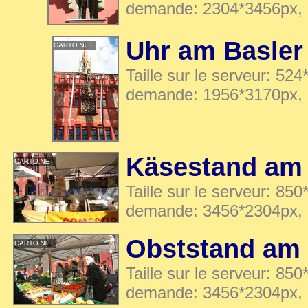
demande: 2304*3456px,
Uhr am Basler
Taille sur le serveur: 524
demande: 1956*3170px,
Käsestand am 
Taille sur le serveur: 850
demande: 3456*2304px,
Obststand am 
Taille sur le serveur: 850
demande: 3456*2304px,