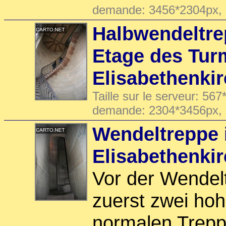
demande: 3456*2304px,
Halbwendeltrep
Etage des Tur
Elisabethenki
Taille sur le serveur: 567
demande: 2304*3456px,
Wendeltreppe 
Elisabethenki
Vor der Wende
zuerst zwei hoh
normalen Trepp