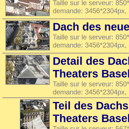
Taille sur le serveur: 850
demande: 3456*2304px,
Dach des neue
Taille sur le serveur: 850
demande: 3456*2304px,
Detail des Da
Theaters Base
Taille sur le serveur: 850
demande: 3456*2304px,
Teil des Dach
Theaters Base
Taille sur le serveur: 567