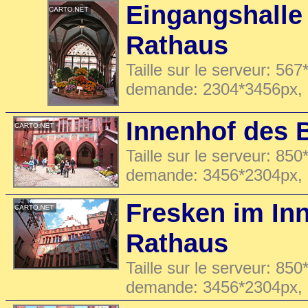
Eingangshalle
Rathaus
Taille sur le serveur: 567
demande: 2304*3456px,
Innenhof des 
Taille sur le serveur: 850
demande: 3456*2304px,
Fresken im In
Rathaus
Taille sur le serveur: 850
demande: 3456*2304px,