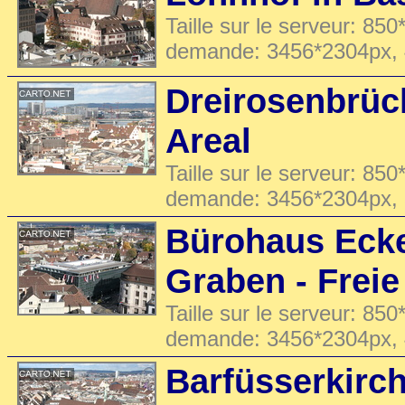
Taille sur le serveur: 850
demande: 3456*2304px,
Dreirosenbrüc
Areal
Taille sur le serveur: 850
demande: 3456*2304px,
Bürohaus Ecke
Graben - Freie
Taille sur le serveur: 850
demande: 3456*2304px,
Barfüsserkirc