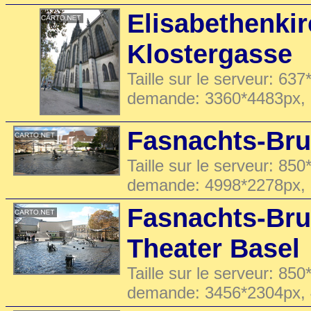
Elisabethenkir
Klostergasse
Taille sur le serveur: 637
demande: 3360*4483px,
Fasnachts-Bru
Taille sur le serveur: 850
demande: 4998*2278px,
Fasnachts-Br
Theater Basel
Taille sur le serveur: 850
demande: 3456*2304px,