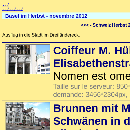
../
../../../
Basel im Herbst - novembre 2012
<<<
- Schweiz Herbst 
Ausflug in die Stadt im Dreiländereck.
Coiffeur M. Hü
Elisabethenst
Nomen est om
Taille sur le serveur: 850
demande: 3456*2304px,
Brunnen mit 
Schwänen in d