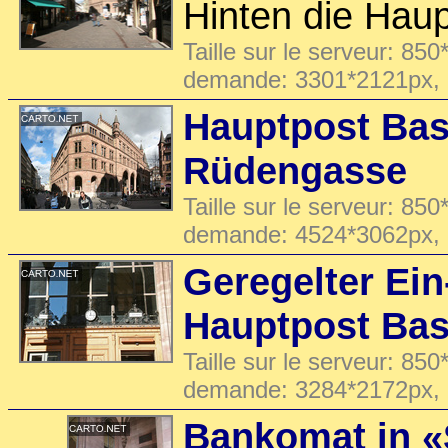
Hinten die Haup
Taille sur le serveur: 850
demande: 3301*2121px,
Hauptpost Base
Rüdengasse
Taille sur le serveur: 850
demande: 4524*3062px,
Geregelter Ei
Hauptpost Bas
Taille sur le serveur: 850
demande: 3284*2172px,
Bankomat in «