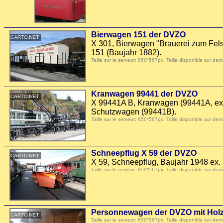
Bierwagen 151 der DVZO
X 301, Bierwagen "Brauerei zum Fel
151 (Baujahr 1882).
Taille sur le serveur: 850*567px. Taille disponible sur
Kranwagen 99441 der DVZO
X 99441A B, Kranwagen (99441A, ex.
Schutzwagen (99441B).
Taille sur le serveur: 850*567px. Taille disponible sur
Schneepflug X 59 der DVZO
X 59, Schneepflug, Baujahr 1948 ex.
Taille sur le serveur: 850*567px. Taille disponible sur
Personnewagen der DVZO mit Hol
Taille sur le serveur: 850*567px. Taille disponible sur