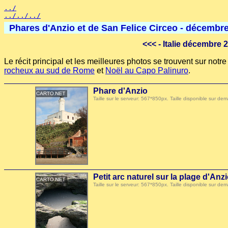
../
../../../
Phares d'Anzio et de San Felice Circeo - décembr
<<<
- Italie décembre 
Le récit principal et les meilleures photos se trouvent sur not
rocheux au sud de Rome
et
Noël au Capo Palinuro
.
Phare d'Anzio
Taille sur le serveur: 567*850px. Taille disponible sur
Petit arc naturel sur la plage d'Anz
Taille sur le serveur: 567*850px. Taille disponible sur