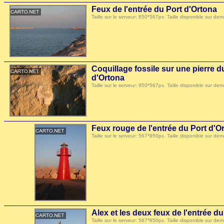
Feux de l'entrée du Port d'Ortona
Taille sur le serveur: 850*567px. Taille disponible sur
Coquillage fossile sur une pierre d
d'Ortona
Taille sur le serveur: 850*567px. Taille disponible sur
Feux rouge de l'entrée du Port d'O
Taille sur le serveur: 567*850px. Taille disponible sur
Alex et les deux feux de l'entrée d
Taille sur le serveur: 567*850px. Taille disponible sur