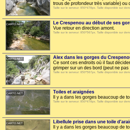
trous de profondeur très variable) ou 
Taille sur le serveur: 850*478px. Taille disponible sur
Le Crespenou au début de ses go
Vue retour en direction amont.
Taille sur le serveur: 850*567px. Taille disponible sur
Alex dans les gorges du Crespeno
Ce sont ces endroits où il faut décider
grimper sur un des bord (peut ne pas p
Taille sur le serveur: 850*567px. Taille disponible sur
Toiles et araignées
Il y a dans les gorges beaucoup de toi
Taille sur le serveur: 850*478px. Taille disponible sur
Libellule prise dans une toile d'ara
Il y a dans les gorges beaucoup de to