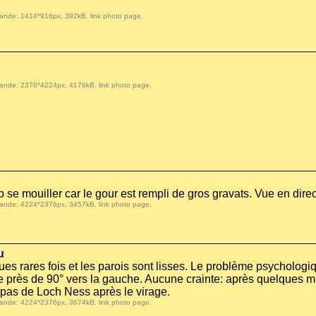
 demande: 1414*916px, 392kB.
link photo page
.
 demande: 2376*4224px, 4176kB.
link photo page
.
p se mouiller car le gour est rempli de gros gravats. Vue en direc
 demande: 4224*2376px, 3457kB.
link photo page
.
u
lques rares fois et les parois sont lisses. Le problème psychologi
e près de 90° vers la gauche. Aucune crainte: après quelques mi
pas de Loch Ness après le virage.
 demande: 4224*2376px, 3674kB.
link photo page
.