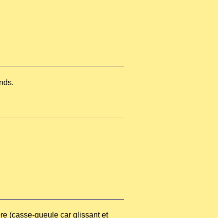
onds.
ière (casse-gueule car glissant et