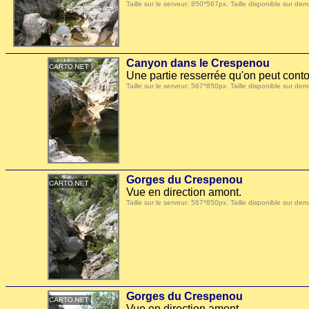
Taille sur le serveur: 850*567px. Taille disponible sur
Canyon dans le Crespenou
Une partie resserrée qu'on peut conto
Taille sur le serveur: 567*850px. Taille disponible sur
Gorges du Crespenou
Vue en direction amont.
Taille sur le serveur: 567*850px. Taille disponible sur
Gorges du Crespenou
Vue en direction amont.