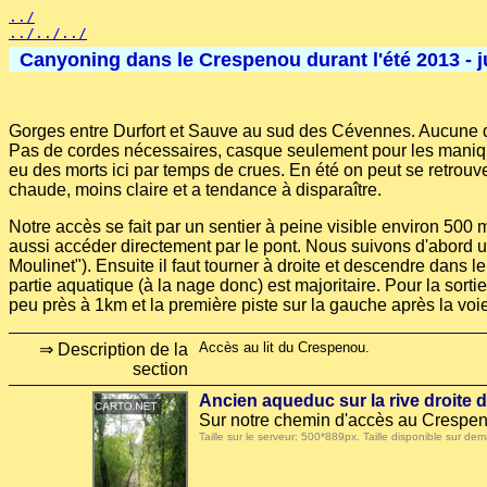
../
../../../
Canyoning dans le Crespenou durant l'été 2013 - ju
Gorges entre Durfort et Sauve au sud des Cévennes. Aucune diff
Pas de cordes nécessaires, casque seulement pour les maniques.
eu des morts ici par temps de crues. En été on peut se retrouve
chaude, moins claire et a tendance à disparaître.
Notre accès se fait par un sentier à peine visible environ 500 
aussi accéder directement par le pont. Nous suivons d'abord un
Moulinet"). Ensuite il faut tourner à droite et descendre dans le
partie aquatique (à la nage donc) est majoritaire. Pour la sorti
peu près à 1km et la première piste sur la gauche après la voi
Accès au lit du Crespenou.
⇒ Description de la
section
Ancien aqueduc sur la rive droite 
Sur notre chemin d'accès au Crespeno
Taille sur le serveur: 500*889px. Taille disponible sur