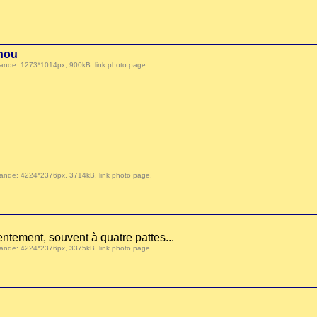
enou
 demande: 1273*1014px, 900kB.
link photo page
.
 demande: 4224*2376px, 3714kB.
link photo page
.
entement, souvent à quatre pattes...
 demande: 4224*2376px, 3375kB.
link photo page
.