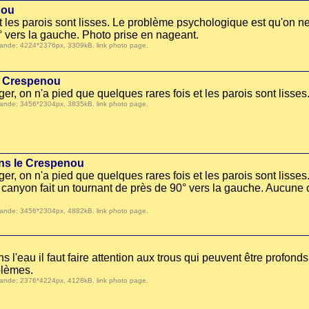
nou
t les parois sont lisses. Le problème psychologique est qu'on ne
° vers la gauche. Photo prise en nageant.
 demande: 4224*2376px, 3309kB.
link photo page
.
le Crespenou
ager, on n'a pied que quelques rares fois et les parois sont lisses
 demande: 3456*2304px, 3835kB.
link photo page
.
dans le Crespenou
 nager, on n'a pied que quelques rares fois et les parois sont lis
 canyon fait un tournant de près de 90° vers la gauche. Aucune
 demande: 3456*2304px, 4882kB.
link photo page
.
ans l'eau il faut faire attention aux trous qui peuvent être profo
blèmes.
 demande: 2376*4224px, 4128kB.
link photo page
.