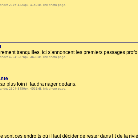
 demande: 2376*4224px, 4152kB.
link photo page
.
t
rarement tranquilles, ici s'annoncent les premiers passages prof
 demande: 4224*2376px, 3638kB.
link photo page
.
ante
ar plus loin il faudra nager dedans.
 demande: 2304*3456px, 4531kB.
link photo page
.
e sont ces endroits où il faut décider de rester dans lit de la riv