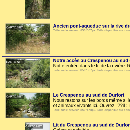
Ancien pont-aqueduc sur la rive dr
Taille sur le serveur: 850*567px. Taille disponible sur
Notre accès au Crespenou au sud 
Notre entrée dans le lit de la rivière.
Taille sur le serveur: 850*567px. Taille disponible sur
Le Crespenou au sud de Durfort
Nous restons sur les bords même si le 
et animaux vivants ici. Ouvrez l'??il :
Taille sur le serveur: 850*478px. Taille disponible sur
Lit du Crespenou au sud de Durfor