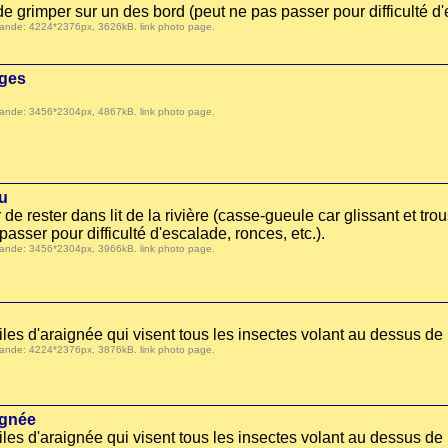
de grimper sur un des bord (peut ne pas passer pour difficulté d'
 demande: 4224*2376px, 3626kB.
link photo page
.
rges
 demande: 3456*2304px, 4867kB.
link photo page
.
u
 de rester dans lit de la rivière (casse-gueule car glissant et tr
asser pour difficulté d'escalade, ronces, etc.).
 demande: 3456*2304px, 3966kB.
link photo page
.
les d'araignée qui visent tous les insectes volant au dessus de 
 demande: 4224*2376px, 3876kB.
link photo page
.
ignée
iles d'araignée qui visent tous les insectes volant au dessus de