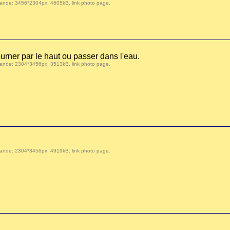
 demande: 3456*2304px, 4605kB.
link photo page
.
urner par le haut ou passer dans l'eau.
 demande: 2304*3456px, 3513kB.
link photo page
.
 demande: 2304*3456px, 4919kB.
link photo page
.