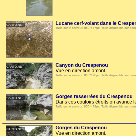
Lucane cerf-volant dans le Cresp
Taille sur le serveur: 850*677px. Taille disponible sur
Canyon du Crespenou
Vue en direction amont.
Taille sur le serveur: 850*478px. Taille disponible sur
Gorges resserrées du Crespenou
Dans ces couloirs étroits on avance l
Taille sur le serveur: 850*478px. Taille disponible sur
Gorges du Crespenou
Vue en direction amont.