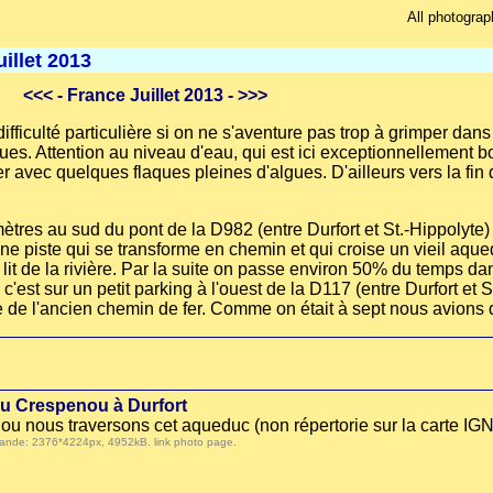
All photograp
illet 2013
<<<
- France Juillet 2013 -
>>>
iculté particulière si on ne s'aventure pas trop à grimper dans 
 Attention au niveau d'eau, qui est ici exceptionnellement bon 
r avec quelques flaques pleines d'algues. D'ailleurs vers la fin 
mètres au sud du pont de la D982 (entre Durfort et St.-Hippolyte
e piste qui se transforme en chemin et qui croise un vieil aqued
 lit de la rivière. Par la suite on passe environ 50% du temps dan
e c'est sur un petit parking à l'ouest de la D117 (entre Durfort e
e de l'ancien chemin de fer. Comme on était à sept nous avions d
du Crespenou à Durfort
u nous traversons cet aqueduc (non répertorie sur la carte IGN
 demande: 2376*4224px, 4952kB.
link photo page
.