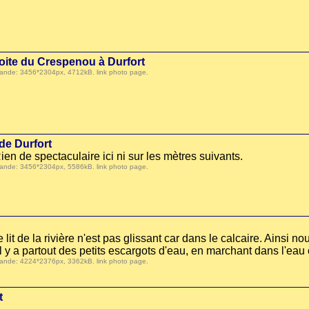
oite du Crespenou à Durfort
 demande: 3456*2304px, 4712kB.
link photo page
.
de Durfort
 Rien de spectaculaire ici ni sur les mètres suivants.
 demande: 3456*2304px, 5586kB.
link photo page
.
lit de la rivière n'est pas glissant car dans le calcaire. Ainsi 
 il y a partout des petits escargots d'eau, en marchant dans l'eau
 demande: 4224*2376px, 3362kB.
link photo page
.
t