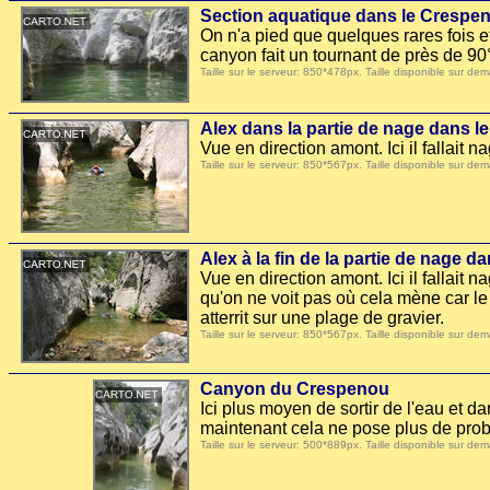
Section aquatique dans le Crespe
On n'a pied que quelques rares fois e
canyon fait un tournant de près de 90
Taille sur le serveur: 850*478px. Taille disponible sur
Alex dans la partie de nage dans 
Vue en direction amont. Ici il fallait n
Taille sur le serveur: 850*567px. Taille disponible sur
Alex à la fin de la partie de nage 
Vue en direction amont. Ici il fallait
qu'on ne voit pas où cela mène car le
atterrit sur une plage de gravier.
Taille sur le serveur: 850*567px. Taille disponible sur
Canyon du Crespenou
Ici plus moyen de sortir de l'eau et d
maintenant cela ne pose plus de pro
Taille sur le serveur: 500*889px. Taille disponible sur