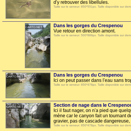
d'y retrouver des libellules.
Taille sur le serveur: 850*551px. Taille disponible sur
Dans les gorges du Crespenou
Vue retour en direction amont.
Taille sur le serveur: 500*889px. Taille disponible sur
Dans les gorges du Crespenou
Ici on peut passer dans l'eau sans tro
Taille sur le serveur: 850*478px. Taille disponible sur
Section de nage dans le Crespeno
Ici il faut nager, on n'a pied que que
mène car le canyon fait un tournant d
gravier, pas de cascade dangereuse, 
Taille sur le serveur: 850*478px. Taille disponible sur