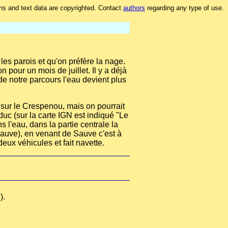
hs and text data are copyrighted. Contact
authors
regarding any type of use.
les parois et qu'on préfère la nage.
pour un mois de juillet. Il y a déjà
de notre parcours l'eau devient plus
) sur le Crespenou, mais on pourrait
uc (sur la carte IGN est indiqué "Le
s l'eau, dans la partie centrale la
t Sauve), en venant de Sauve c'est à
eux véhicules et fait navette.
).