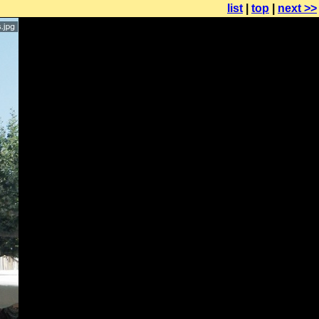
list
|
top
|
next >>