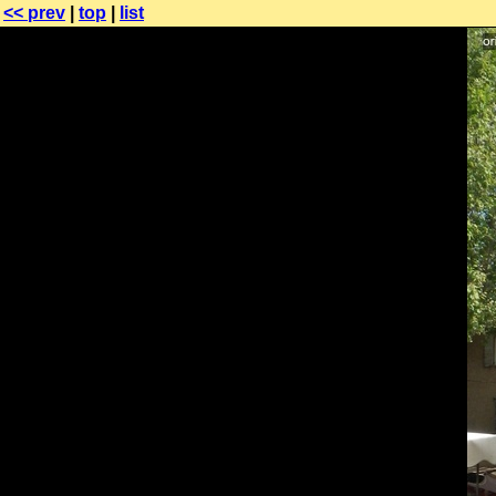
<< prev
|
top
|
list