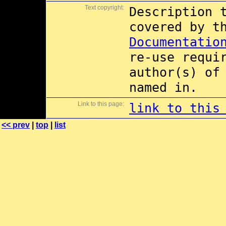
Text copyright:
Description 
covered by 
Documentatio
re-use requi
author(s) of
named in.
Link to this page:
link to this
<< prev
|
top
|
list