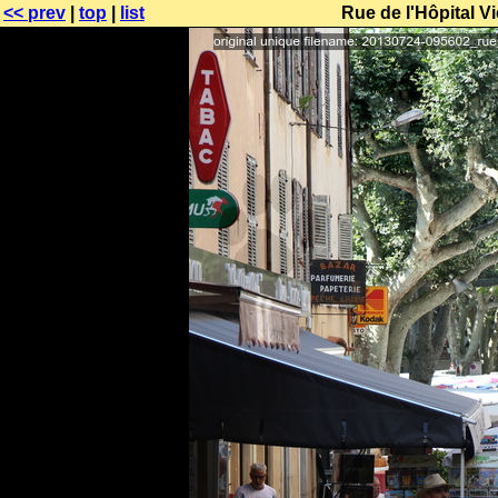
<< prev
|
top
|
list
Rue de l'Hôpital V