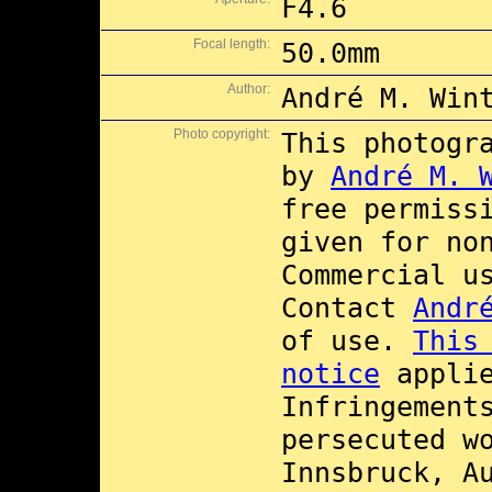
F4.6
Focal length:
50.0mm
Author:
André M. Win
Photo copyright:
This photogr
by
André M. 
free permiss
given for no
Commercial 
Contact
Andr
of use.
This
notice
applie
Infringement
persecuted w
Innsbruck, A