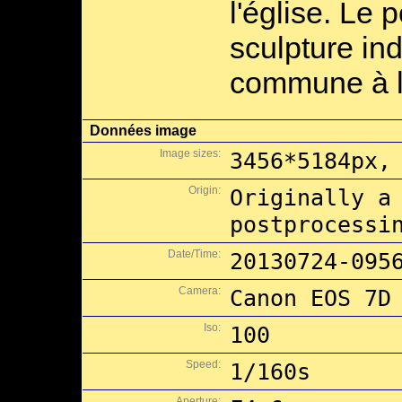
l'église. Le 
sculpture in
commune à l
Données image
Image sizes:
3456*5184px,
Origin:
Originally a
postprocessi
Date/Time:
20130724-095
Camera:
Canon EOS 7D
Iso:
100
Speed:
1/160s
Aperture: