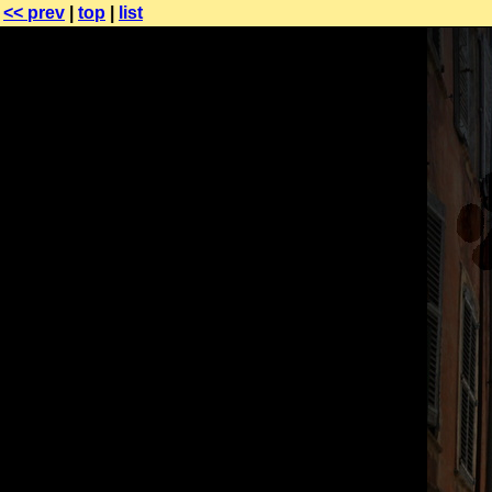
<< prev
|
top
|
list