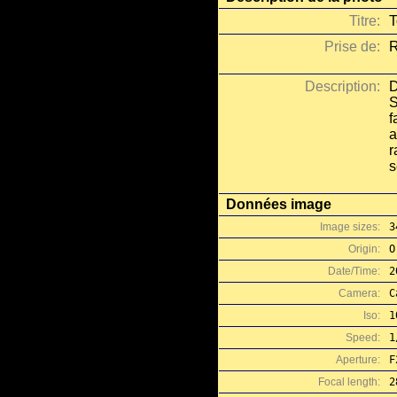
Titre:
T
Prise de:
R
Description:
D
S
f
a
r
s
Données image
Image sizes:
3
Origin:
O
Date/Time:
2
Camera:
C
Iso:
1
Speed:
1
Aperture:
F
Focal length:
2