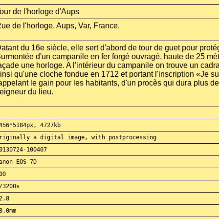
our de l'horloge d'Aups
ue de l'horloge, Aups, Var, France.
atant du 16e siècle, elle sert d'abord de tour de guet pour protég
urmontée d'un campanile en fer forgé ouvragé, haute de 25 mètre
açade une horloge. A l'intérieur du campanile on trouve un cadr
insi qu'une cloche fondue en 1712 et portant l'inscription «Je su
appelant le gain pour les habitants, d'un procès qui dura plus d
eigneur du lieu.
456*5184px, 4727kb
riginally a digital image, with postprocessing
0130724-100407
anon EOS 7D
00
/3200s
2.8
8.0mm