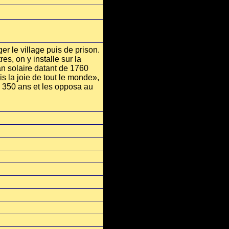
er le village puis de prison.
s, on y installe sur la
an solaire datant de 1760
is la joie de tout le monde»,
e 350 ans et les opposa au