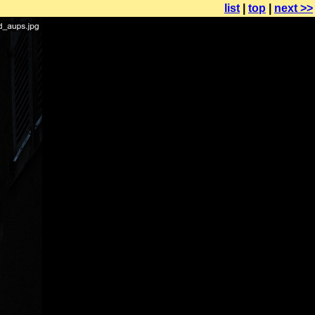
list
|
top
|
next >>