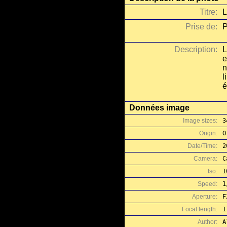
Titre:
L
Prise de:
P
Description:
L
e
n
l
é
Données image
Image sizes:
3
Origin:
O
Date/Time:
2
Camera:
C
Iso:
1
Speed:
1
Aperture:
F
Focal length:
1
Author:
A