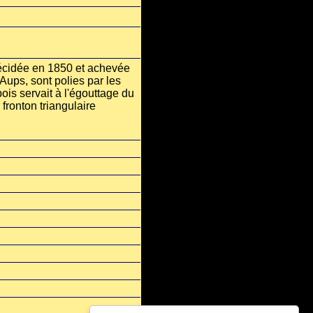
décidée en 1850 et achevée
Aups, sont polies par les
ois servait à l'égouttage du
 fronton triangulaire