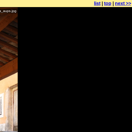
list
|
top
|
next >>