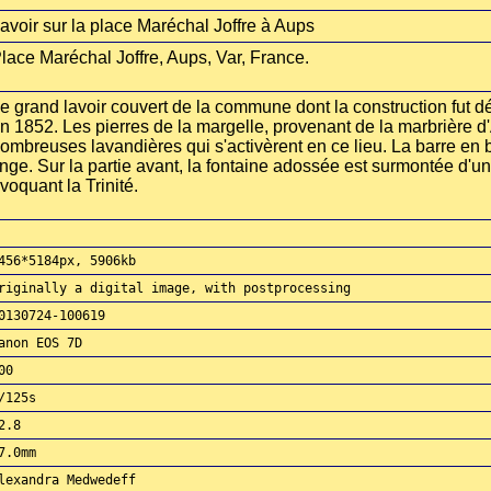
avoir sur la place Maréchal Joffre à Aups
lace Maréchal Joffre, Aups, Var, France.
e grand lavoir couvert de la commune dont la construction fut 
n 1852. Les pierres de la margelle, provenant de la marbrière d'
ombreuses lavandières qui s'activèrent en ce lieu. La barre en b
inge. Sur la partie avant, la fontaine adossée est surmontée d'un
voquant la Trinité.
456*5184px, 5906kb
riginally a digital image, with postprocessing
0130724-100619
anon EOS 7D
00
/125s
2.8
7.0mm
lexandra Medwedeff