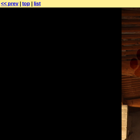
<< prev
|
top
|
list