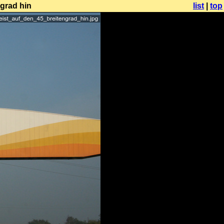
ngrad hin
list
|
top