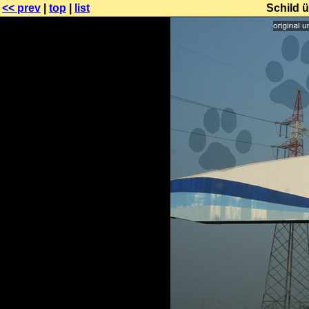
<< prev
|
top
|
list
Schild ü