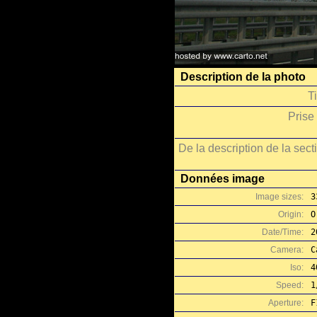
Description de la photo
Ti
Prise
De la description de la sect
Données image
Image sizes:
3
Origin:
O
Date/Time:
2
Camera:
C
Iso:
4
Speed:
1
Aperture:
F