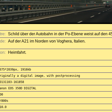
tre:
Schild über der Autobahn in der Po-Ebene weist auf den 45
 de:
Auf der A21 im Norden von Voghera, Italien.
ion:
Heimfahrt.
375*2039px, 1916kb
riginally a digital image, with postprocessing
0131103-161858
anon EOS 350D DIGITAL
00
/800s
10.0