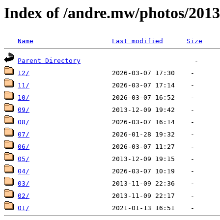
Index of /andre.mw/photos/2013
Name
Last modified
Size
Parent Directory
12/
11/
10/
09/
08/
07/
06/
05/
04/
03/
02/
01/