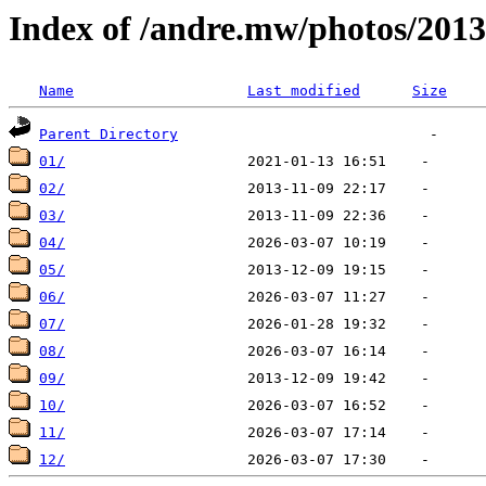
Index of /andre.mw/photos/2013
Name
Last modified
Size
Parent Directory
01/
02/
03/
04/
05/
06/
07/
08/
09/
10/
11/
12/