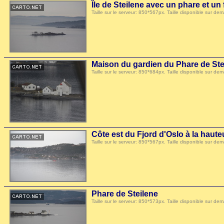
Île de Steilene avec un phare et un 
Taille sur le serveur: 850*567px. Taille disponible sur
Maison du gardien du Phare de Ste
Taille sur le serveur: 850*684px. Taille disponible sur
Côte est du Fjord d'Oslo à la haut
Taille sur le serveur: 850*567px. Taille disponible sur
Phare de Steilene
Taille sur le serveur: 850*573px. Taille disponible sur