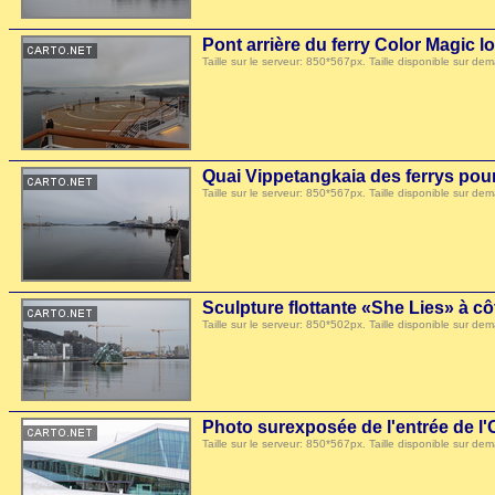
Pont arrière du ferry Color Magic lo
Taille sur le serveur: 850*567px. Taille disponible sur
Quai Vippetangkaia des ferrys pou
Taille sur le serveur: 850*567px. Taille disponible sur
Sculpture flottante «She Lies» à cô
Taille sur le serveur: 850*502px. Taille disponible sur
Photo surexposée de l'entrée de l'
Taille sur le serveur: 850*567px. Taille disponible sur