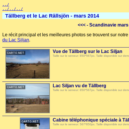
../
../../../
Tällberg et le Lac Rällsjön - mars 2014
<<<
- Scandinavie mars
Le récit principal et les meilleures photos se trouvent sur not
du Lac Siljan
.
Vue de Tällberg sur le Lac Siljan
Taille sur le serveur: 850*567px. Taille disponible sur
Lac Siljan vu de Tällberg
Taille sur le serveur: 850*567px. Taille disponible sur
Cabine téléphonique spéciale à Tä
Taille sur le serveur: 567*850px. Taille disponible sur