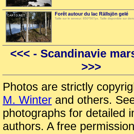
Forêt autour du lac Rällsjön gelé
Taille sur le serveur: 850*567px. Taille disponible sur
<<<
- Scandinavie mars
>>>
Photos are strictly copyri
M. Winter
and others. See
photographs for detailed 
authors. A free permissio