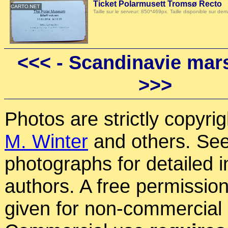
Ticket Polarmusett Tromsø Recto
Taille sur le serveur: 850*469px. Taille disponible sur
<<<
- Scandinavie mars
>>>
Photos are strictly copyri
M. Winter
and others. See
photographs for detailed 
authors. A free permissio
given for non-commercial