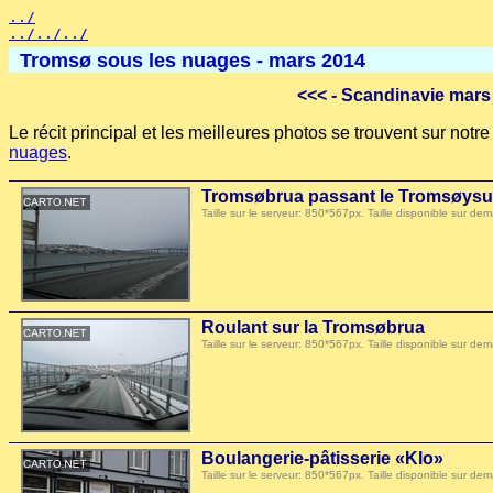
../
../../../
Tromsø sous les nuages - mars 2014
<<<
- Scandinavie mars
Le récit principal et les meilleures photos se trouvent sur not
nuages
.
Tromsøbrua passant le Tromsøys
Taille sur le serveur: 850*567px. Taille disponible sur
Roulant sur la Tromsøbrua
Taille sur le serveur: 850*567px. Taille disponible sur
Boulangerie-pâtisserie «Klo»
Taille sur le serveur: 850*567px. Taille disponible sur