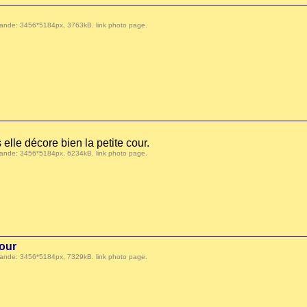
 demande: 3456*5184px, 3763kB.
link photo page
.
 elle décore bien la petite cour.
 demande: 3456*5184px, 6234kB.
link photo page
.
cour
 demande: 3456*5184px, 7329kB.
link photo page
.