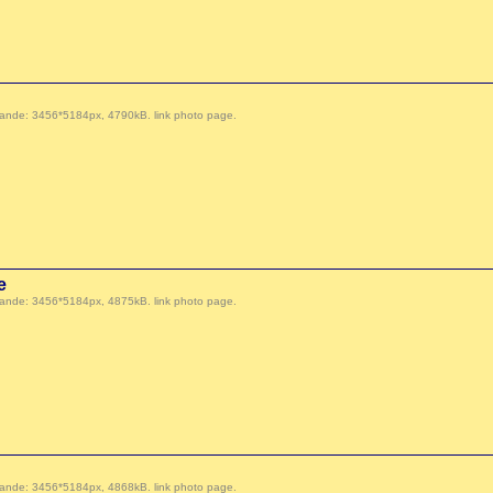
 demande: 3456*5184px, 4790kB.
link photo page
.
e
 demande: 3456*5184px, 4875kB.
link photo page
.
 demande: 3456*5184px, 4868kB.
link photo page
.