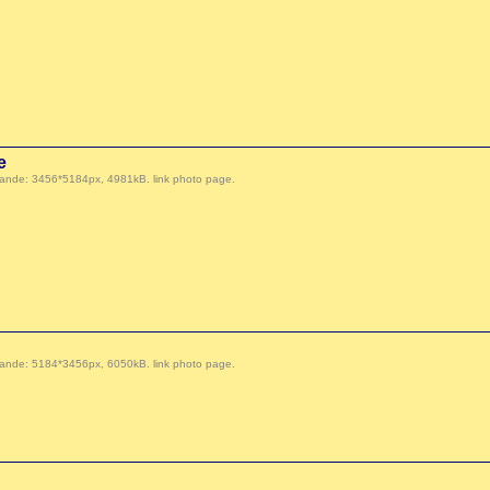
e
 demande: 3456*5184px, 4981kB.
link photo page
.
 demande: 5184*3456px, 6050kB.
link photo page
.