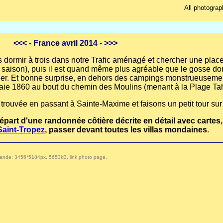
All photograp
<<<
- France avril 2014 -
>>>
dormir à trois dans notre Trafic aménagé et chercher une place 
saison), puis il est quand même plus agréable que le gosse dor
ger. Et bonne surprise, en dehors des campings monstrueusement
raie 1860 au bout du chemin des Moulins (menant à la Plage Tah
trouvée en passant à Sainte-Maxime et faisons un petit tour sur 
épart d'une randonnée côtière décrite en détail avec cartes,
 Saint-Tropez
, passer devant toutes les villas mondaines
.
 demande: 3456*5184px, 5653kB.
link photo page
.