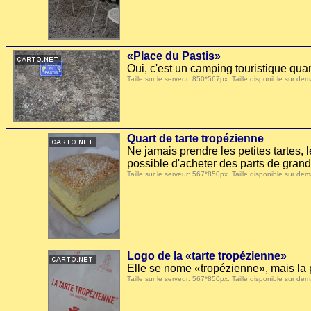
«Place du Pastis»
Oui, c'est un camping touristique qu
Taille sur le serveur: 850*567px. Taille disponible sur
Quart de tarte tropézienne
Ne jamais prendre les petites tartes, 
possible d'acheter des parts de grand
Taille sur le serveur: 567*850px. Taille disponible sur
Logo de la «tarte tropézienne»
Elle se nome «tropézienne», mais la 
Taille sur le serveur: 567*850px. Taille disponible sur