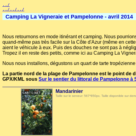
../
../../../
Camping La Vigneraie et Pampelonne - avril 2014
Nous retournons en mode itinérant et camping. Nous pourrions 
quand-même pas très facile sur la Côte d'Azur (même en cette 
aient le véhicule à eux. Puis des douches ne sont pas à négli
Tropez il en reste des petits, comme ici au Camping La Vigne
Nous nous installons, dégustons un quart de tarte tropézienne 
La partie nord de la plage de Pampelonne est le point de d
GPX/KML sous
Sur le sentier du littoral de Pampelonne à
Mandarinier
Taille sur le serveur: 567*850px. Taille disponible sur