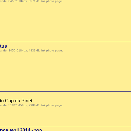
 demande: 3456*5184px, 6571kB.
link photo page
.
tus
 demande: 3456*5184px, 4833kB.
link photo page
.
 du Cap du Pinet.
 demande: 5184*3456px, 7906kB.
link photo page
.
nce avril 2014 -
>>>