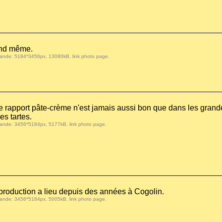
and même.
 demande: 5184*3456px, 13080kB.
link photo page
.
le rapport pâte-crème n'est jamais aussi bon que dans les grandes
es tartes.
 demande: 3456*5184px, 5177kB.
link photo page
.
production a lieu depuis des années à Cogolin.
 demande: 3456*5184px, 5005kB.
link photo page
.