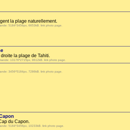
gent la plage naturellement.
 demande: 5184*3456px, 6653kB.
link photo page
.
ne
roite la plage de Tahiti.
r demande: 13176*2715px, 9612kB.
link photo page
.
 demande: 3456*5184px, 7286kB.
link photo page
.
 Capon
e Cap du Capon.
 demande: 5184*3456px, 10233kB.
link photo page
.