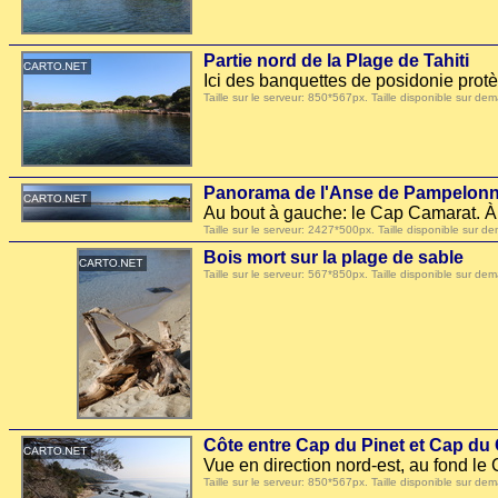
Partie nord de la Plage de Tahiti
Ici des banquettes de posidonie protè
Taille sur le serveur: 850*567px. Taille disponible sur
Panorama de l'Anse de Pampelon
Au bout à gauche: le Cap Camarat. À d
Taille sur le serveur: 2427*500px. Taille disponible su
Bois mort sur la plage de sable
Taille sur le serveur: 567*850px. Taille disponible sur
Côte entre Cap du Pinet et Cap du
Vue en direction nord-est, au fond l
Taille sur le serveur: 850*567px. Taille disponible sur