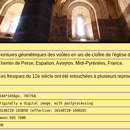
eintures géométriques des voûtes en arc-de-cloître de l'église 
hemin de Perse, Espalion, Aveyron, Midi-Pyrénées, France.
es fresques du 12e siècle ont été retouchées à plusieurs repris
184*3456px, 7077kb
riginally a digital image, with postprocessing
0140720-103850 (effective: 20140720-104028)
anon EOS 700D
00