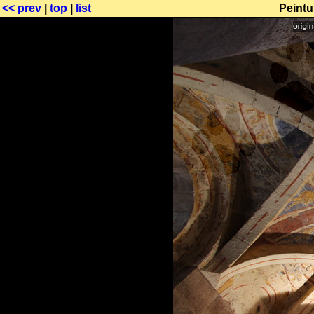
<< prev
|
top
|
list
Peintu