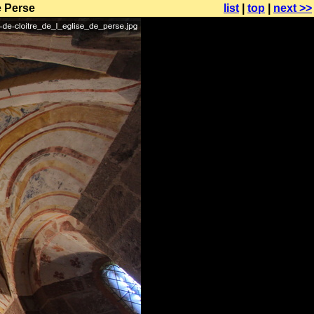
e Perse
list
|
top
|
next >>