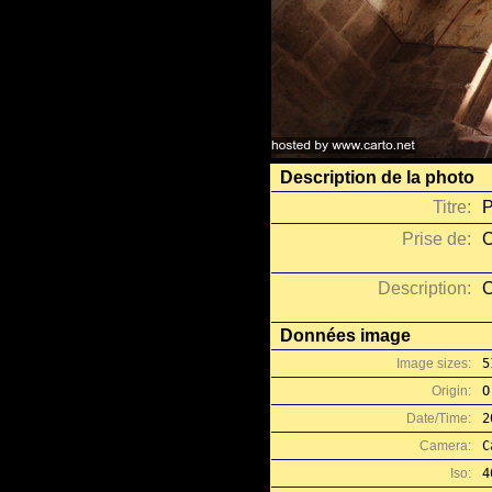
Description de la photo
Titre:
P
Prise de:
C
Description:
C
Données image
Image sizes:
5
Origin:
O
Date/Time:
2
Camera:
C
Iso:
4