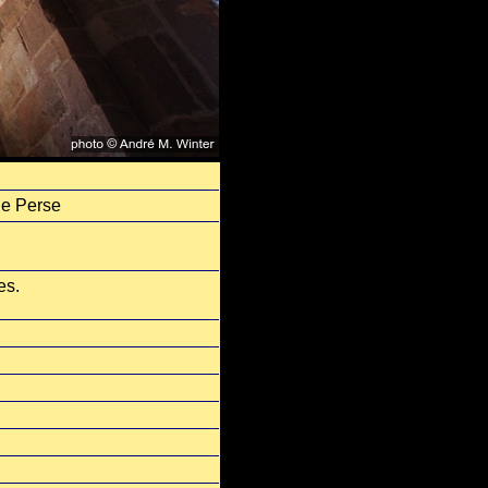
de Perse
es.