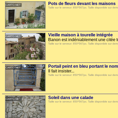
Pots de fleurs devant les maisons
Taille sur le serveur: 850*567px. Taille disponible sur
Vieille maison à tourelle intégrée
Banon est indéniablement une citée to
Taille sur le serveur: 850*567px. Taille disponible sur
Portail peint en bleu portant le no
Il fait insister...
Taille sur le serveur: 850*567px. Taille disponible sur
Soleil dans une calade
Taille sur le serveur: 850*567px. Taille disponible sur