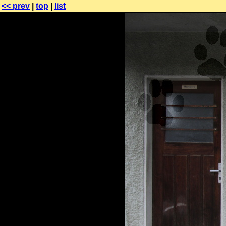
<< prev
|
top
|
list