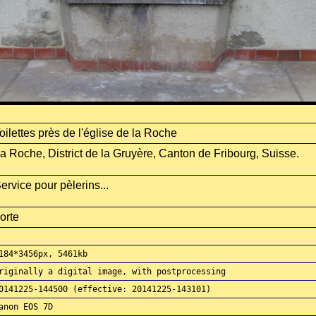
oilettes près de l'église de la Roche
a Roche, District de la Gruyère, Canton de Fribourg, Suisse.
ervice pour pèlerins...
orte
184*3456px, 5461kb
riginally a digital image, with postprocessing
0141225-144500 (effective: 20141225-143101)
anon EOS 7D