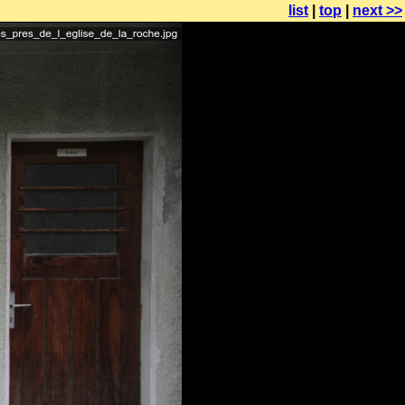
list
|
top
|
next >>