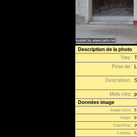
Description de la photo
Titre:
T
Prise de:
L
Description:
S
Mots clés:
p
Données image
Image sizes:
5
Origin:
O
Date/Time:
2
Camera:
C