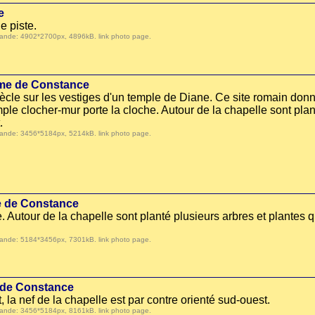
e
e piste.
 demande: 4902*2700px, 4896kB.
link photo page
.
ame de Constance
iècle sur les vestiges d'un temple de Diane. Ce site romain donn
mple clocher-mur porte la cloche. Autour de la chapelle sont plan
.
 demande: 3456*5184px, 5214kB.
link photo page
.
e de Constance
. Autour de la chapelle sont planté plusieurs arbres et plantes q
 demande: 5184*3456px, 7301kB.
link photo page
.
 de Constance
, la nef de la chapelle est par contre orienté sud-ouest.
 demande: 3456*5184px, 8161kB.
link photo page
.