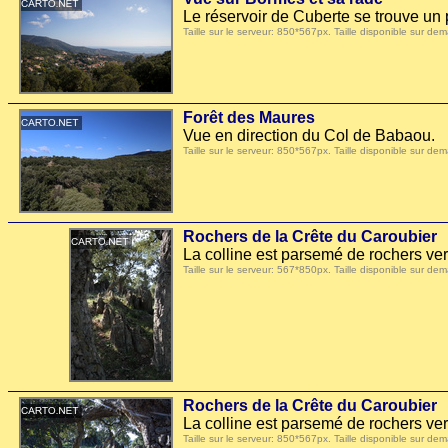
Le réservoir de Cuberte se trouve un p
Taille sur le serveur: 850*567px. Taille disponible sur
Forêt des Maures
Vue en direction du Col de Babaou.
Taille sur le serveur: 850*567px. Taille disponible sur
Rochers de la Crête du Caroubier
La colline est parsemé de rochers ver
Taille sur le serveur: 567*850px. Taille disponible sur
Rochers de la Crête du Caroubier
La colline est parsemé de rochers ver
Taille sur le serveur: 850*567px. Taille disponible sur