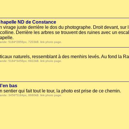
a Chapelle ND de Constance
un virage juste derrière le dos du photographe. Droit devant, sur
 colline. Derrière les arbres se trouvent des ruines avec un esca
apelle.
 demande: 5184*2856px, 7203kB.
link photo page
.
ticaux naturels, ressemblant à des menhirs levés. Au fond la R
 demande: 5184*3456px, 6922kB.
link photo page
.
d'en bas
entier qui fait tout le tour, la photo est prise de ce chemin.
 demande: 3456*5184px, 8680kB.
link photo page
.