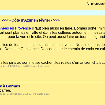
All photograp
<<<
- Côte d'Azur en février -
>>>
nnées en Provence
il faut bien aussi en faire. Bormes porte "m
art sont plantés en ville et dans les collines autour le mimosas s
tour pour la vue et le site. On peut aussi faire un tour plus gran
'office de tourisme, mais dans le sens inverse. Nous montons d
otre Dame de Constance. Descente par le chemin de croix en ca
ous les pins au sommet se cachent les restes d'un ancien château
 demande: 5049*3356px, 5411kB.
link photo page
.
me à Bormes
carrée.
 demande: 3456*5184px, 7428kB.
link photo page
.