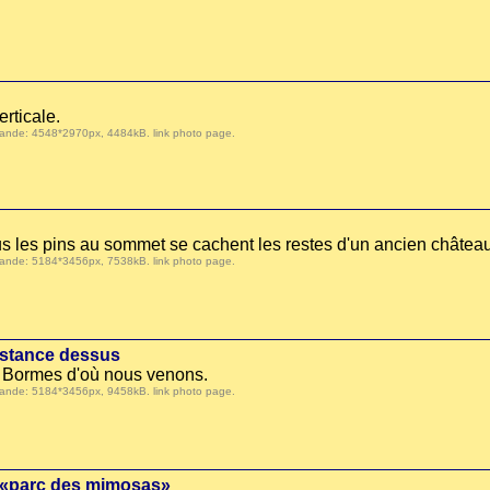
rticale.
 demande: 4548*2970px, 4484kB.
link photo page
.
ous les pins au sommet se cachent les restes d'un ancien château
 demande: 5184*3456px, 7538kB.
link photo page
.
nstance dessus
de Bormes d'où nous venons.
 demande: 5184*3456px, 9458kB.
link photo page
.
e «parc des mimosas»