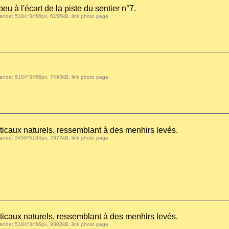
eu à l'écart de la piste du sentier n°7.
 demande: 5184*3456px, 6155kB.
link photo page
.
 demande: 5184*3456px, 7493kB.
link photo page
.
ticaux naturels, ressemblant à des menhirs levés.
 demande: 3456*5184px, 7977kB.
link photo page
.
ticaux naturels, ressemblant à des menhirs levés.
 demande: 5184*3456px, 9302kB.
link photo page
.