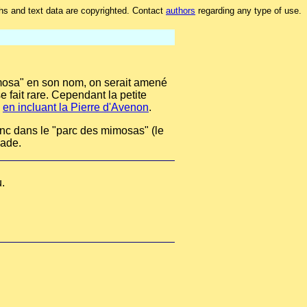
hs and text data are copyrighted. Contact
authors
regarding any type of use.
imosa" en son nom, on serait amené
e fait rare. Cependant la petite
d
en incluant la Pierre d'Avenon
.
onc dans le "parc des mimosas" (le
lade.
.