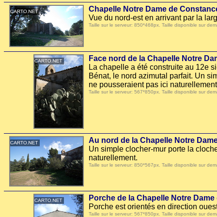
Chapelle Notre Dame de Constanc
Vue du nord-est en arrivant par la larg
Taille sur le serveur: 850*468px. Taille disponible sur
Face nord de la Chapelle Notre D
La chapelle a été construite au 12e s
Bénat, le nord azimutal parfait. Un si
ne pousseraient pas ici naturellement
Taille sur le serveur: 567*850px. Taille disponible sur
Au nord de la Chapelle Notre Dam
Un simple clocher-mur porte la cloche
naturellement.
Taille sur le serveur: 850*567px. Taille disponible sur
Porche de la Chapelle Notre Dame
Porche est orientés en direction ouest
Taille sur le serveur: 567*850px. Taille disponible sur