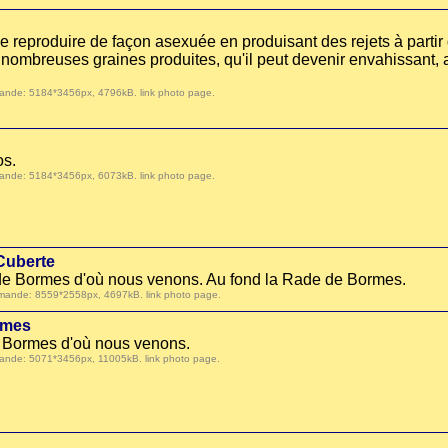
e reproduire de façon asexuée en produisant des rejets à partir
s nombreuses graines produites, qu'il peut devenir envahissant, 
 demande: 5184*3456px, 4796kB.
link photo page
.
os.
 demande: 5184*3456px, 6073kB.
link photo page
.
Cuberte
e de Bormes d'où nous venons. Au fond la Rade de Bormes.
r demande: 8559*2558px, 4697kB.
link photo page
.
rmes
de Bormes d'où nous venons.
 demande: 5071*3456px, 11005kB.
link photo page
.