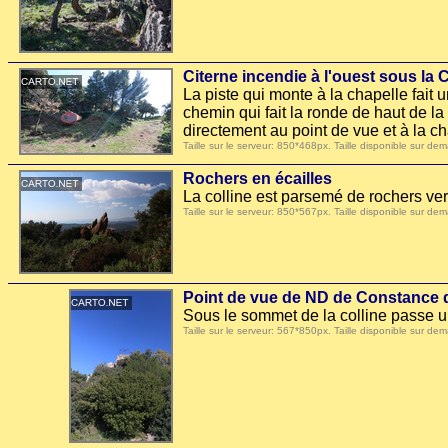
Citerne incendie à l'ouest sous l
La piste qui monte à la chapelle fait 
chemin qui fait la ronde de haut de la
directement au point de vue et à la ch
Taille sur le serveur: 850*468px. Taille disponible sur
Rochers en écailles
La colline est parsemé de rochers ver
Taille sur le serveur: 850*567px. Taille disponible sur
Point de vue de ND de Constance 
Sous le sommet de la colline passe un s
Taille sur le serveur: 567*850px. Taille disponible sur