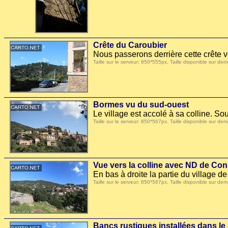
Crête du Caroubier
Nous passerons derrière cette crête ve
Taille sur le serveur: 850*555px. Taille disponible sur
Bormes vu du sud-ouest
Le village est accolé à sa colline. S
Taille sur le serveur: 850*567px. Taille disponible sur
Vue vers la colline avec ND de Co
En bas à droite la partie du village 
Taille sur le serveur: 850*567px. Taille disponible sur
Bancs rustiques installées dans l