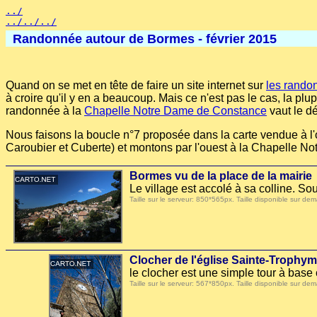
../
../../../
Randonnée autour de Bormes - février 2015
Quand on se met en tête de faire un site internet sur
les rando
à croire qu'il y en a beaucoup. Mais ce n'est pas le cas, la plup
randonnée à la
Chapelle Notre Dame de Constance
vaut le dé
Nous faisons la boucle n°7 proposée dans la carte vendue à l
Caroubier et Cuberte) et montons par l'ouest à la Chapelle N
Bormes vu de la place de la mairie
Le village est accolé à sa colline. S
Taille sur le serveur: 850*565px. Taille disponible sur
Clocher de l'église Sainte-Trophy
le clocher est une simple tour à base 
Taille sur le serveur: 567*850px. Taille disponible sur