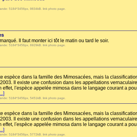
 demande: 5184*3456px, 9834kB.
link photo page
.
es
qué. Il faut monter ici tôt le matin ou tard le soir.
 demande: 5184*3456px, 6929kB.
link photo page
.
ette espèce dans la famille des Mimosacées, mais la classificati
003. Il existe une confusion dans les appellations vernaculaire e
 effet, l'espèce appelée mimosa dans le langage courant a pou
...]
 demande: 5184*3456px, 5451kB.
link photo page
.
ette espèce dans la famille des Mimosacées, mais la classificati
003. Il existe une confusion dans les appellations vernaculaire e
 effet, l'espèce appelée mimosa dans le langage courant a pou
...]
 demande: 5184*3456px, 5772kB.
link photo page
.