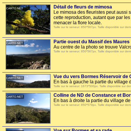
Détail de fleurs de mimosa
Le mimosa des fleuristes peut aussi s
cette reproduction, autant que par le
menacer la flore locale.
Taille sur le serveur: 850*567px. Taille disponible sur
Partie ouest du Massif des Maures
Au centre de la photo se trouve Valcr
Taille sur le serveur: 850*567px. Taille disponible sur
Vue du vers Bormes Réservoir de 
En bas à gauche la partie du villag
Taille sur le serveur: 1673*500px. Taille disponible su
Colline de ND de Constance et Bo
En bas à droite la partie du village 
Taille sur le serveur: 850*579px. Taille disponible sur
Vue sur Bormes et sa rade