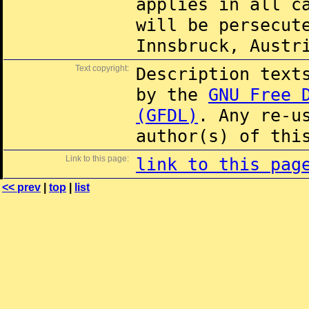
applies in all c
will be persecut
Innsbruck, Austr
Text copyright:
Description text
by the
GNU Free 
(GFDL)
. Any re-u
author(s) of thi
Link to this page:
link to this pag
<< prev
|
top
|
list