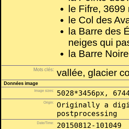
le Fifre, 3699
le Col des Av
la Barre des 
neiges qui pa
la Barre Noir
Mots clés:
vallée, glacier 
Données image
Image sizes:
5028*3456px, 674
Origin:
Originally a dig
postprocessing
Date/Time:
20150812-101049