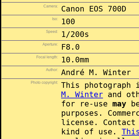
Camera:
Canon EOS 700D
Iso:
100
Speed:
1/200s
Aperture:
F8.0
Focal length:
10.0mm
Author:
André M. Winter
Photo copyright:
This photograph 
M. Winter
and oth
for re-use
may
be
purposes. Commer
license. Contac
kind of use.
Thi