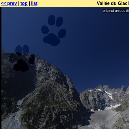
<< prev
|
top
|
list
Vallée du Glac