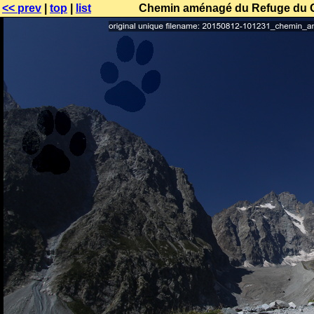
<< prev
|
top
|
list
Chemin aménagé du Refuge du Gla