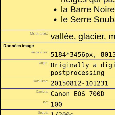
la Barre Noir
le Serre Soub
Mots clés:
vallée, glacier, 
Données image
Image sizes:
5184*3456px, 801
Origin:
Originally a dig
postprocessing
Date/Time:
20150812-101231
Camera:
Canon EOS 700D
Iso:
100
Speed:
1/200s