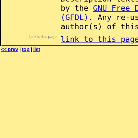
by the
GNU Free 
(GFDL)
. Any re-u
author(s) of thi
Link to this page:
link to this pag
<< prev
|
top
|
list