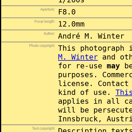
Aperture:
F8.0
Focal length:
12.0mm
Author:
André M. Winter
Photo copyright:
This photograph 
M. Winter
and oth
for re-use
may
be
purposes. Commer
license. Contac
kind of use.
Thi
applies in all c
will be persecut
Innsbruck, Austr
Text copyright:
Description text