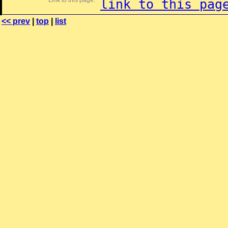
Link to this page:
link to this pag
<< prev
|
top
|
list