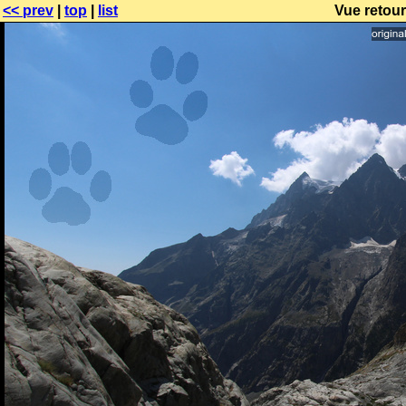
<< prev
|
top
|
list
Vue retour