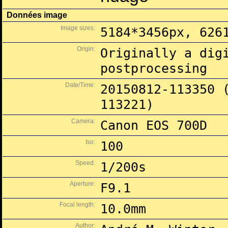
Données image
Image sizes:
5184*3456px, 626
Origin:
Originally a dig
postprocessing
Date/Time:
20150812-113350 
113221)
Camera:
Canon EOS 700D
Iso:
100
Speed:
1/200s
Aperture:
F9.1
Focal length:
10.0mm
Author: