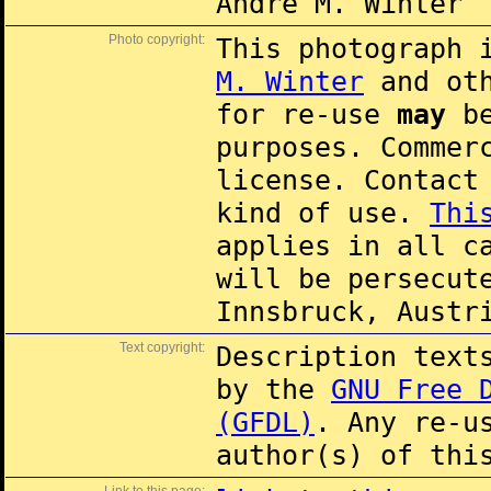
André M. Winter
Photo copyright:
This photograph 
M. Winter
and oth
for re-use
may
be
purposes. Commer
license. Contac
kind of use.
Thi
applies in all c
will be persecut
Innsbruck, Austr
Text copyright:
Description text
by the
GNU Free 
(GFDL)
. Any re-u
author(s) of thi