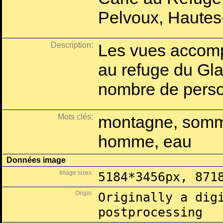
Pelvoux, Hautes
Description:
Les vues accom
au refuge du Glac
nombre de perso
Mots clés:
montagne, somme
homme, eau
Données image
Image sizes:
5184*3456px, 871
Origin:
Originally a dig
postprocessing