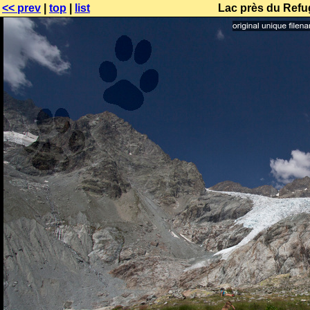
<< prev
|
top
|
list
Lac près du Refug