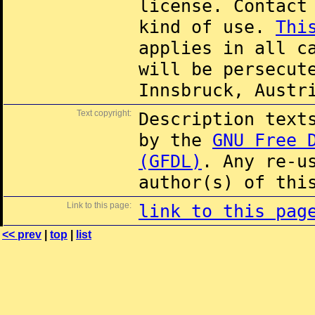
license. Contac
kind of use.
Thi
applies in all c
will be persecut
Innsbruck, Austr
Text copyright:
Description text
by the
GNU Free 
(GFDL)
. Any re-u
author(s) of thi
Link to this page:
link to this pag
<< prev
|
top
|
list