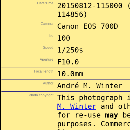
Date/Time:
20150812-115000 
114856)
Camera:
Canon EOS 700D
Iso:
100
Speed:
1/250s
Aperture:
F10.0
Focal length:
10.0mm
Author:
André M. Winter
Photo copyright:
This photograph 
M. Winter
and oth
for re-use
may
be
purposes. Commer