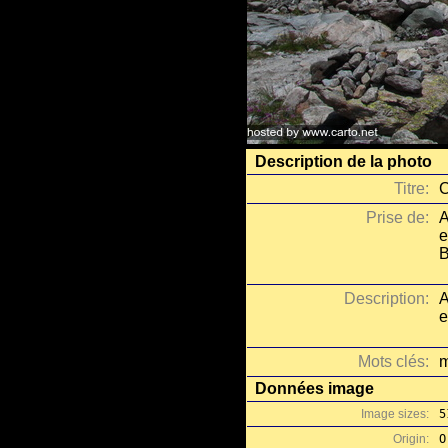
Description de la photo
Titre:
C
Prise de:
A
e
B
Description:
A
e
Mots clés:
m
Données image
Image sizes:
5
Origin:
O