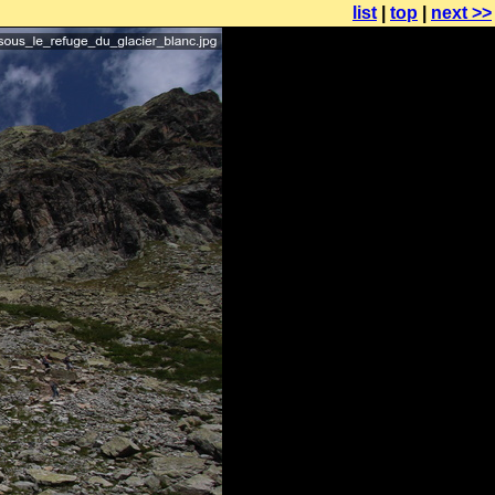
list
|
top
|
next >>