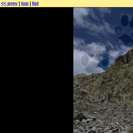
<< prev
|
top
|
list