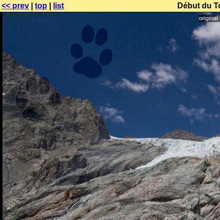
<< prev
|
top
|
list
Début du To