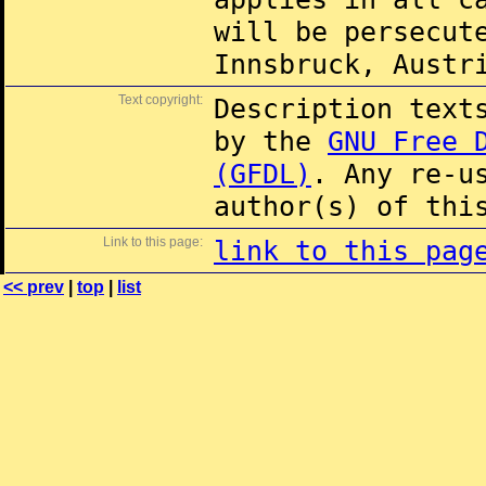
will be persecut
Innsbruck, Austr
Text copyright:
Description text
by the
GNU Free 
(GFDL)
. Any re-u
author(s) of thi
Link to this page:
link to this pag
<< prev
|
top
|
list