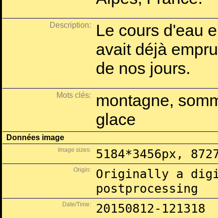
Description:
Le cours d'eau e
avait déjà empru
de nos jours.
Mots clés:
montagne, somm
glace
Données image
Image sizes:
5184*3456px, 872
Origin:
Originally a dig
postprocessing
Date/Time:
20150812-121318