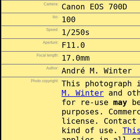
Camera:
Canon EOS 700D
Iso:
100
Speed:
1/250s
Aperture:
F11.0
Focal length:
17.0mm
Author:
André M. Winter
Photo copyright:
This photograph 
M. Winter
and oth
for re-use
may
be
purposes. Commer
license. Contac
kind of use.
Thi
applies in all c