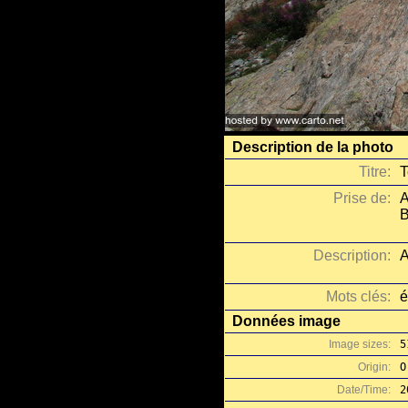
Description de la photo
Titre:
T
Prise de:
A
B
Description:
A
Mots clés:
é
Données image
Image sizes:
5
Origin:
O
Date/Time:
2