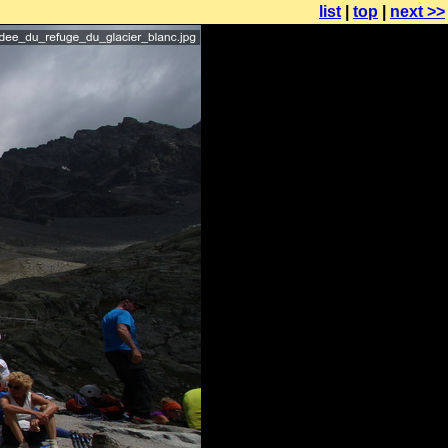
list
|
top
|
next >>