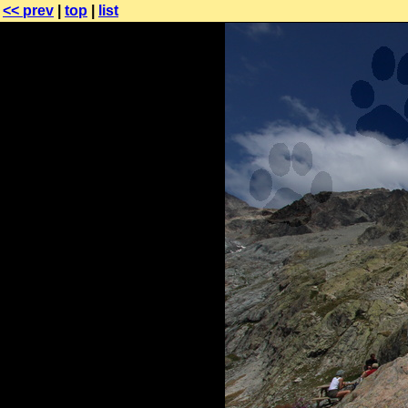
<< prev
|
top
|
list