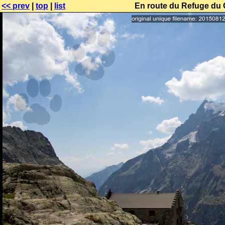
<< prev
|
top
|
list
En route du Refuge du 