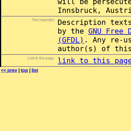
will be persecut
Innsbruck, Austr
Text copyright:
Description text
by the
GNU Free 
(GFDL)
. Any re-u
author(s) of thi
Link to this page:
link to this pag
<< prev
|
top
|
list