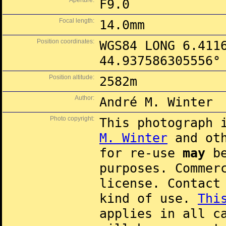
Aperture:
F9.0
Focal length:
14.0mm
Position coordinates:
WGS84 LONG 6.411
44.937586305556°
Position altitude:
2582m
Author:
André M. Winter
Photo copyright:
This photograph 
M. Winter
and oth
for re-use
may
be
purposes. Commer
license. Contac
kind of use.
Thi
applies in all c