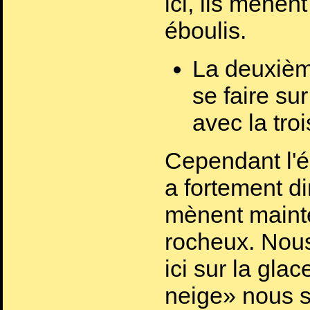
ici, ils mènen
éboulis.
La deuxièm
se faire su
avec la tro
Cependant l'é
a fortement d
mènent maint
rocheux. Nou
ici sur la gla
neige» nous s