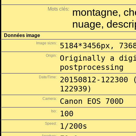
Mots clés:
montagne, che
nuage, descri
Données image
Image sizes:
5184*3456px, 736
Origin:
Originally a dig
postprocessing
Date/Time:
20150812-122300 
122939)
Camera:
Canon EOS 700D
Iso:
100
Speed:
1/200s