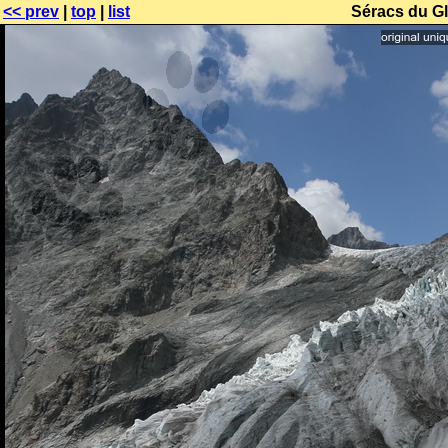
<< prev
|
top
|
list
Séracs du Gl