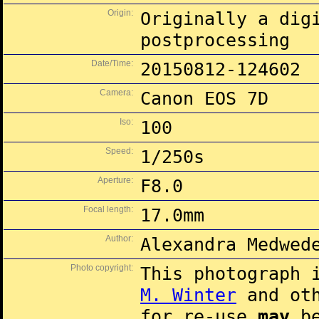
Origin:
Originally a dig
postprocessing
Date/Time:
20150812-124602
Camera:
Canon EOS 7D
Iso:
100
Speed:
1/250s
Aperture:
F8.0
Focal length:
17.0mm
Author:
Alexandra Medwed
Photo copyright:
This photograph 
M. Winter
and oth
for re-use
may
be