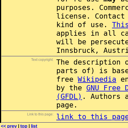
purposes. Commer
license. Contac
kind of use.
Thi
applies in all c
will be persecut
Innsbruck, Austr
Text copyright:
The description 
parts of) is ba
free
Wikipedia
en
by the
GNU Free 
(GFDL)
. Authors 
page.
Link to this page:
link to this pag
<< prev
|
top
|
list