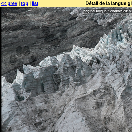
<< prev
|
top
|
list
Détail de la langue g