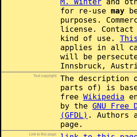
M. Winter
and oth
for re-use
may
be
purposes. Commer
license. Contac
kind of use.
Thi
applies in all c
will be persecut
Innsbruck, Austr
Text copyright:
The description 
parts of) is ba
free
Wikipedia
en
by the
GNU Free 
(GFDL)
. Authors 
page.
Link to this page:
link to this pag