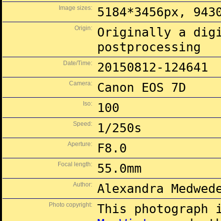
Image sizes:
5184*3456px, 943
Origin:
Originally a dig
postprocessing
Date/Time:
20150812-124641
Camera:
Canon EOS 7D
Iso:
100
Speed:
1/250s
Aperture:
F8.0
Focal length:
55.0mm
Author:
Alexandra Medwed
Photo copyright:
This photograph 