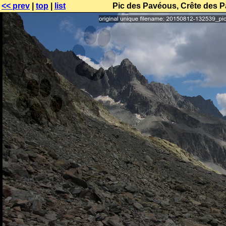
<< prev
|
top
|
list
Pic des Pavéous, Crête des P