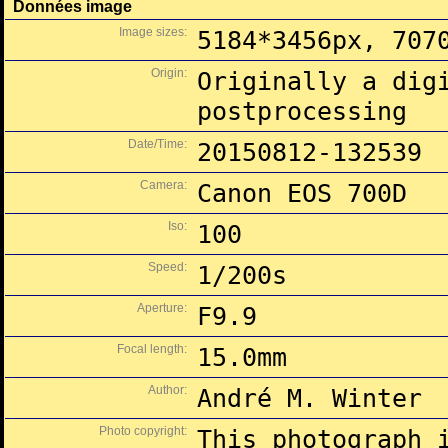
Données image
Image sizes:
5184*3456px, 707
Origin:
Originally a dig
postprocessing
Date/Time:
20150812-132539
Camera:
Canon EOS 700D
Iso:
100
Speed:
1/200s
Aperture:
F9.9
Focal length:
15.0mm
Author:
André M. Winter
Photo copyright:
This photograph 