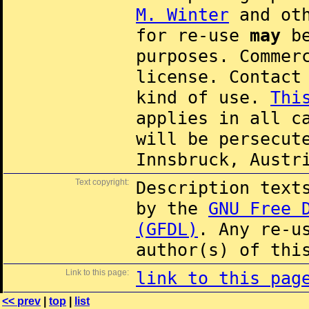
M. Winter
and oth
for re-use
may
be
purposes. Commer
license. Contac
kind of use.
Thi
applies in all c
will be persecut
Innsbruck, Austr
Text copyright:
Description text
by the
GNU Free 
(GFDL)
. Any re-u
author(s) of thi
Link to this page:
link to this pag
<< prev
|
top
|
list