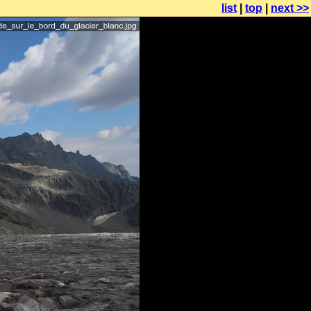
list
|
top
|
next >>