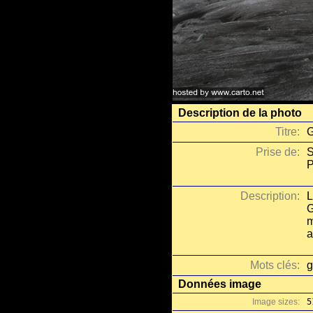
Description de la photo
Titre:
G
Prise de:
S
P
Description:
L
G
m
a
Mots clés:
g
Données image
Image sizes:
5