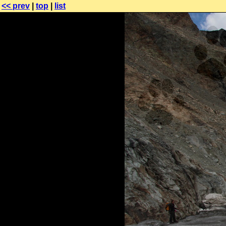
<< prev
|
top
|
list