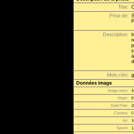
Titre:
C
Prise de:
S
P
Description:
I
r
p
s
à
d
Mots clés:
g
Données image
Image sizes:
3
Origin:
O
Date/Time:
2
Camera:
C
Iso:
1
Speed:
1