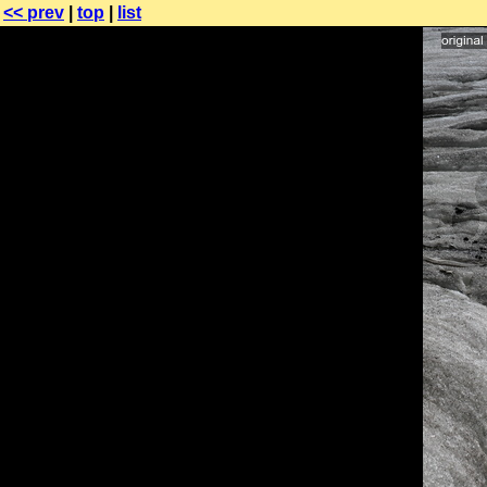
<< prev
|
top
|
list