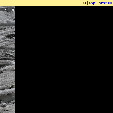
list
|
top
|
next >>