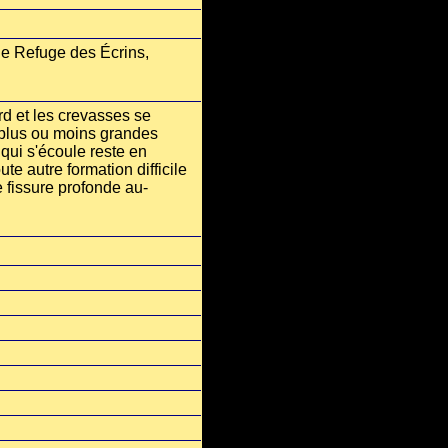
le Refuge des Écrins,
ord et les crevasses se
s plus ou moins grandes
qui s'écoule reste en
te autre formation difficile
e fissure profonde au-