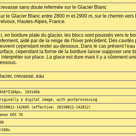
revasse sans doute refermée sur le Glacier Blanc
ur le Glacier Blanc entre 2800 m et 2900 m, sur le chemin vers 
elvoux, Hautes-Alpes, France.
ci, en bordure plate du glacier, les blocs sont poussés vers le b
eferment, aidé par de la neige de l'hiver précédent. Des cavité
euvent cependant rester au-dessous. Dans le cas présent l'eau 
urface, cependant la forme de la bordure laisse supposer une tou
 interpréter sur place. La glace est dure mais il y a sûrement un
essous.
lacier, crevasse, eau
456*5184px, 10314kb
riginally a digital image, with postprocessing
0150812-142605 (effective: 20150812-142812)
anon EOS 7D
00
/200s