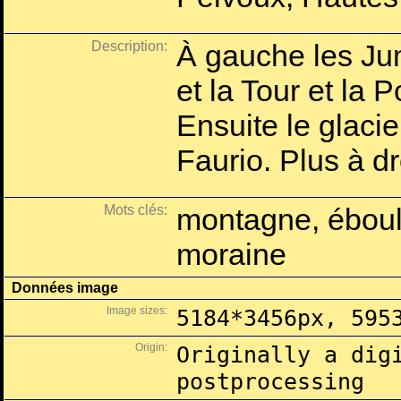
Description:
À gauche les Ju
et la Tour et la 
Ensuite le glaci
Faurio. Plus à d
Mots clés:
montagne, éboulis
moraine
Données image
Image sizes:
5184*3456px, 595
Origin:
Originally a dig
postprocessing