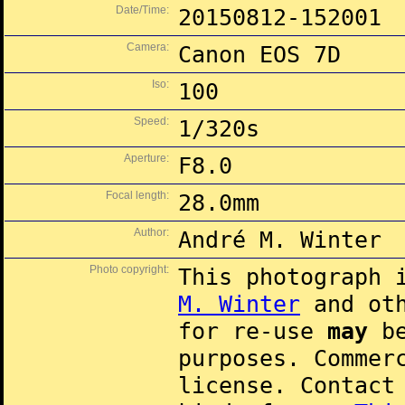
Date/Time:
20150812-152001
Camera:
Canon EOS 7D
Iso:
100
Speed:
1/320s
Aperture:
F8.0
Focal length:
28.0mm
Author:
André M. Winter
Photo copyright:
This photograph 
M. Winter
and oth
for re-use
may
be
purposes. Commer
license. Contac