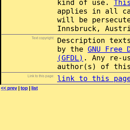
kind of use.
Thi
applies in all c
will be persecut
Innsbruck, Austr
Text copyright:
Description text
by the
GNU Free 
(GFDL)
. Any re-u
author(s) of thi
Link to this page:
link to this pag
<< prev
|
top
|
list