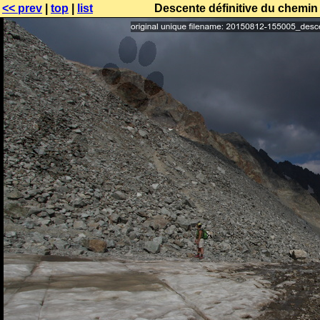
<< prev
|
top
|
list
Descente définitive du chemin 