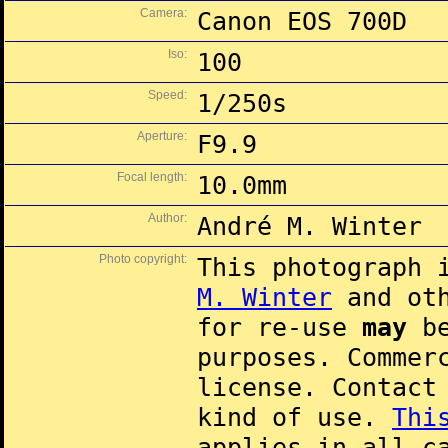
Camera:
Canon EOS 700D
Iso:
100
Speed:
1/250s
Aperture:
F9.9
Focal length:
10.0mm
Author:
André M. Winter
Photo copyright:
This photograph 
M. Winter
and oth
for re-use
may
be
purposes. Commer
license. Contac
kind of use.
Thi
applies in all c