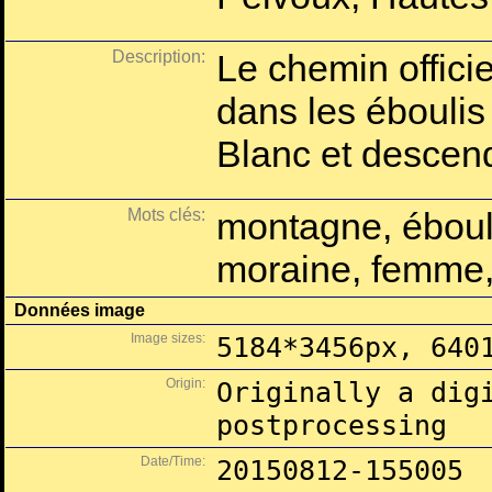
Description:
Le chemin officie
dans les éboulis
Blanc et descend
Mots clés:
montagne, éboulis
moraine, femme
Données image
Image sizes:
5184*3456px, 640
Origin:
Originally a dig
postprocessing
Date/Time:
20150812-155005