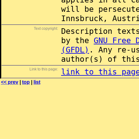
will be persecut
Innsbruck, Austr
Text copyright:
Description text
by the
GNU Free 
(GFDL)
. Any re-u
author(s) of thi
Link to this page:
link to this pag
<< prev
|
top
|
list