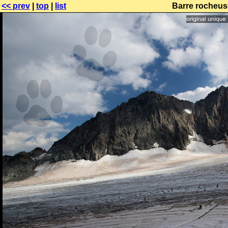
<< prev
|
top
|
list
Barre rocheus