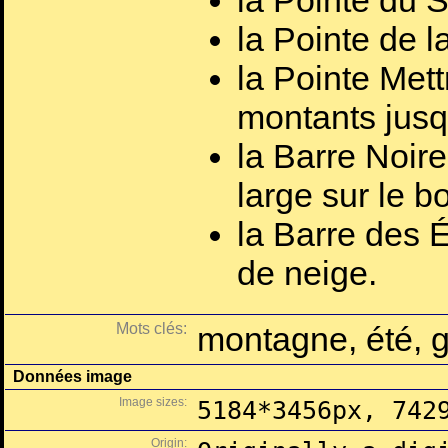
la Pointe du 
la Pointe de 
la Pointe Mett
montants jusq
la Barre Noire
large sur le b
la Barre des É
de neige.
Mots clés:
montagne, été, g
Données image
Image sizes:
5184*3456px, 742
Origin: