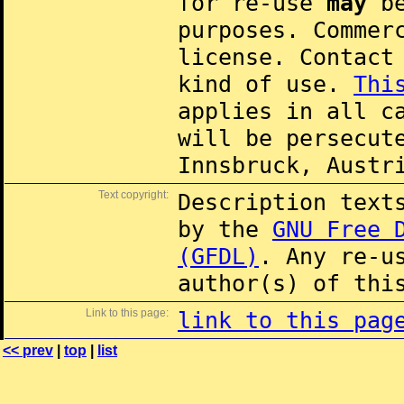
for re-use
may
be
purposes. Commer
license. Contac
kind of use.
Thi
applies in all c
will be persecut
Innsbruck, Austr
Text copyright:
Description text
by the
GNU Free 
(GFDL)
. Any re-u
author(s) of thi
Link to this page:
link to this pag
<< prev
|
top
|
list