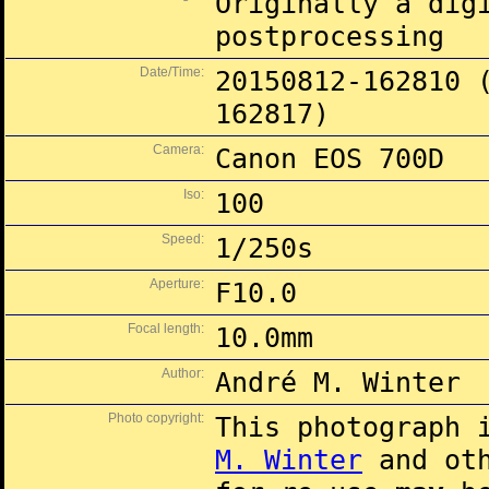
Originally a dig
postprocessing
Date/Time:
20150812-162810 
162817)
Camera:
Canon EOS 700D
Iso:
100
Speed:
1/250s
Aperture:
F10.0
Focal length:
10.0mm
Author:
André M. Winter
Photo copyright:
This photograph 
M. Winter
and oth