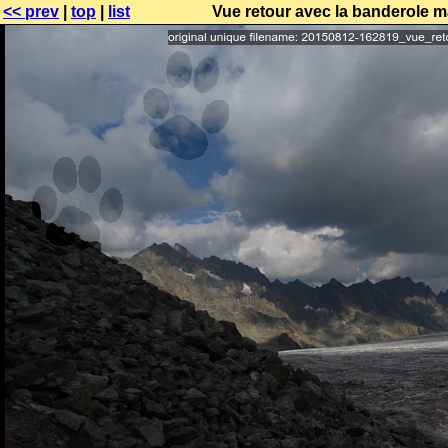
<< prev
|
top
|
list
Vue retour avec la banderole m