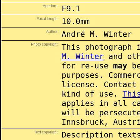
Aperture:
F9.1
Focal length:
10.0mm
Author:
André M. Winter
Photo copyright:
This photograph 
M. Winter
and oth
for re-use
may
be
purposes. Commer
license. Contac
kind of use.
Thi
applies in all c
will be persecut
Innsbruck, Austr
Text copyright:
Description text