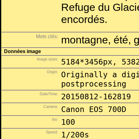
Refuge du Glacie
encordés.
Mots clés:
montagne, été, g
Données image
Image sizes:
5184*3456px, 538
Origin:
Originally a dig
postprocessing
Date/Time:
20150812-162819
Camera:
Canon EOS 700D
Iso:
100
Speed:
1/200s