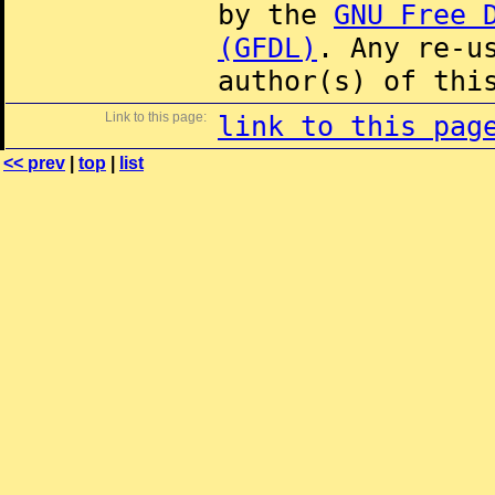
by the
GNU Free 
(GFDL)
. Any re-u
author(s) of thi
Link to this page:
link to this pag
<< prev
|
top
|
list